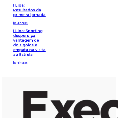
I Liga:
Resultados da
primeira jornada
há 4 horas
I Liga: Sporting
desperdiça
vantagem de
dois golos e
empata na visita
ao Estrela
há 4 horas