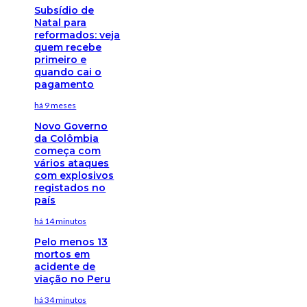
Subsídio de
Natal para
reformados: veja
quem recebe
primeiro e
quando cai o
pagamento
há 9 meses
Novo Governo
da Colômbia
começa com
vários ataques
com explosivos
registados no
país
há 14 minutos
Pelo menos 13
mortos em
acidente de
viação no Peru
há 34 minutos