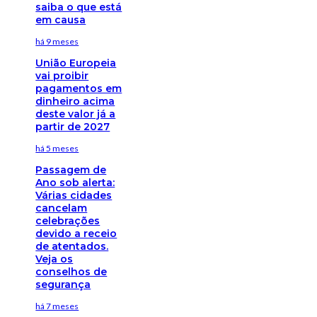
saiba o que está
em causa
há 9 meses
União Europeia
vai proibir
pagamentos em
dinheiro acima
deste valor já a
partir de 2027
há 5 meses
Passagem de
Ano sob alerta:
Várias cidades
cancelam
celebrações
devido a receio
de atentados.
Veja os
conselhos de
segurança
há 7 meses