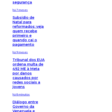
segurança
há 7 meses
Subsídio de
Natal para
reformados: veja
quem recebe
primeiro e
quando cai o
pagamento
há 9 meses
Tribunal dos EUA
ordena multa de
492 ME à Meta
por danos
causados por
redes sociais a
jovens
há 8 minutos
Diálogo entre
Governo da
Venezuela e