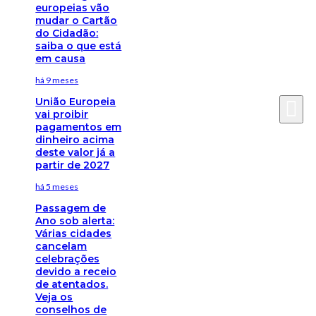
europeias vão
mudar o Cartão
do Cidadão:
saiba o que está
em causa
há 9 meses
União Europeia
vai proibir
pagamentos em
dinheiro acima
deste valor já a
partir de 2027
há 5 meses
Passagem de
Ano sob alerta:
Várias cidades
cancelam
celebrações
devido a receio
de atentados.
Veja os
conselhos de