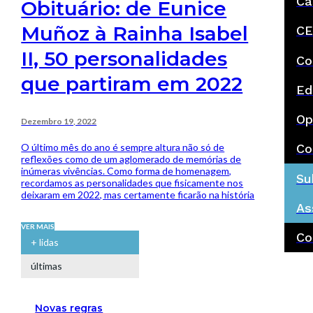
Ca
Obituário: de Eunice
Muñoz à Rainha Isabel
CE
II, 50 personalidades
Co
que partiram em 2022
Ed
Op
Dezembro 19, 2022
O último mês do ano é sempre altura não só de
Co
reflexões como de um aglomerado de memórias de
inúmeras vivências. Como forma de homenagem,
Su
recordamos as personalidades que fisicamente nos
deixaram em 2022, mas certamente ficarão na história
As
VER MAIS
Co
+ lidas
últimas
Novas regras