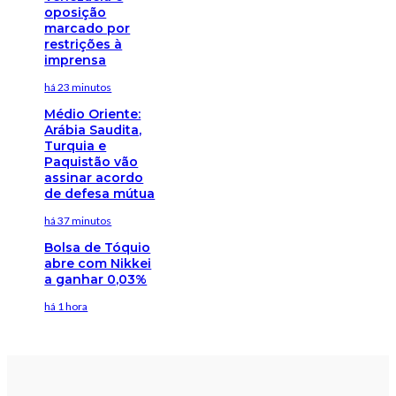
oposição
marcado por
restrições à
imprensa
há 23 minutos
Médio Oriente:
Arábia Saudita,
Turquia e
Paquistão vão
assinar acordo
de defesa mútua
há 37 minutos
Bolsa de Tóquio
abre com Nikkei
a ganhar 0,03%
há 1 hora