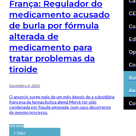
Ca
França: Regulador do
medicamento acusado
CE
de burla por fórmula
Co
alterada de
Ed
medicamento para
Op
tratar problemas da
Co
tiroide
Su
Dezembro 6, 2022
As
O anuncio surge mais de um mês depois de a subsidiária
francesa da farmacêutica alemã Merck ter sido
Co
condenada por fraude agravada, num caso decorrente
do mesmo processo.
VER MAIS
+ lidas