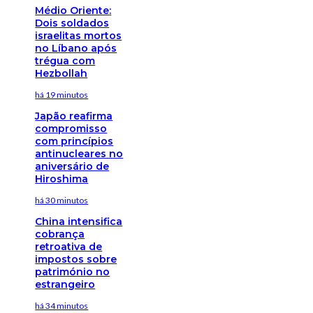
Médio Oriente:
Dois soldados
israelitas mortos
no Líbano após
trégua com
Hezbollah
há 19 minutos
Japão reafirma
compromisso
com princípios
antinucleares no
aniversário de
Hiroshima
há 30 minutos
China intensifica
cobrança
retroativa de
impostos sobre
património no
estrangeiro
há 34 minutos