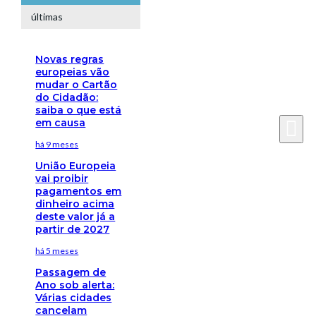
últimas
Novas regras
europeias vão
mudar o Cartão
do Cidadão:
saiba o que está
em causa
há 9 meses
União Europeia
vai proibir
pagamentos em
dinheiro acima
deste valor já a
partir de 2027
há 5 meses
Passagem de
Ano sob alerta:
Várias cidades
cancelam