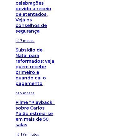
celebrações
devido a receio
de atentados.
Veja os
conselhos de
segurança
há 7 meses
Subsídio de
Natal para
reformados: veja
quem recebe
primeiro e
quando cai o
pagamento
há 9 meses
Filme “Playback”
sobre Carlos
Paião estreia-se
em mais de 50
salas
há 19 minutos