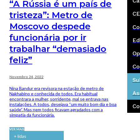
Ca
“A Rússia é um país de
tristeza”: Metro de
CE
Moscovo despede
Co
funcionária por ir
Ed
trabalhar “demasiado
Op
feliz”
Co
Novembro 24, 2022
Su
Nina Bandur era revisora na estação de metro de
As
Nakhabino e conhecida de todos. Era habitual
encontrara a mulher, sorridente, mal se entrava nas
instalações. A todos, desejava “um muito bom dia e boa
Co
saúde”. Mas nem todos ficavam agradados com a
simpatia da funcionária.
VER MAIS
+ lidas