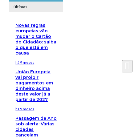
últimas
Novas regras
europeias vão
mudar o Cartão
do Cidadão: saiba
o que está em
causa
há 9 meses
União Europeia
vai proibir
pagamentos em
dinheiro acima
deste valor já a
partir de 2027
há 5 meses
Passagem de Ano
sob alerta: Várias
cidades
cancelam