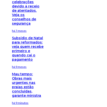
celebrações
devido a receio
de atentados.
Veja os
conselhos de
segurança
há 7 meses
Subsídio de Natal
para reformados:
veja quem recebe
primeiro e
quando cai o
pagamento
há 9 meses
Mau tempo:
Obras mais
urgentes nas
praias estão
concluídas,
garante ministra
há 9 minutos