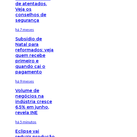
de atentados.
Veja os
conselhos de
segurança
há 7 meses
Subsídio de
Natal para
reformados: veja
quem recebe
primeiro e
quando cai o
pagamento
há 9 meses
Volume de
negócios na
indústria cresce
6,5% em junho,
revela INE
há 5 minutos
Eclipse vai
reduzir produção