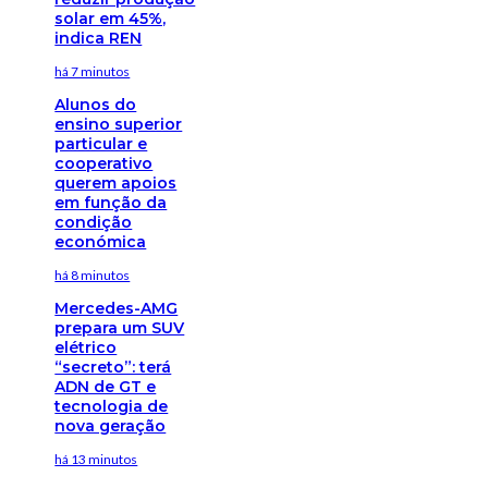
solar em 45%,
indica REN
há 7 minutos
Alunos do
ensino superior
particular e
cooperativo
querem apoios
em função da
condição
económica
há 8 minutos
Mercedes-AMG
prepara um SUV
elétrico
“secreto”: terá
ADN de GT e
tecnologia de
nova geração
há 13 minutos