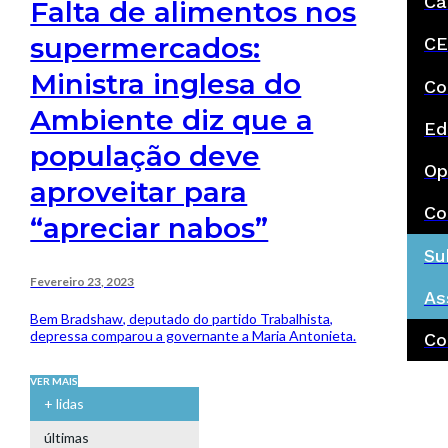
Ca
Falta de alimentos nos
supermercados:
CE
Ministra inglesa do
Co
Ambiente diz que a
Ed
população deve
Op
aproveitar para
Co
“apreciar nabos”
Su
Fevereiro 23, 2023
As
Bem Bradshaw, deputado do partido Trabalhista,
depressa comparou a governante a Maria Antonieta.
Co
VER MAIS
+ lidas
últimas