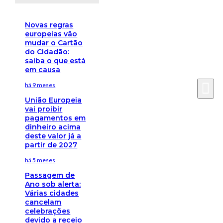
Novas regras
europeias vão
mudar o Cartão
do Cidadão:
saiba o que está
em causa
há 9 meses
União Europeia
vai proibir
pagamentos em
dinheiro acima
deste valor já a
partir de 2027
há 5 meses
Passagem de
Ano sob alerta:
Várias cidades
cancelam
celebrações
devido a receio