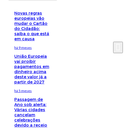
Novas regras
europeias vão
mudar o Cartão
do Cidadão:
saiba o que está
em causa
há 9 meses
União Europeia
vai proibir
pagamentos em
dinheiro acima
deste valor já a
partir de 2027
há 5 meses
Passagem de
Ano sob alerta:
Várias cidades
cancelam
celebrações
devido a receio