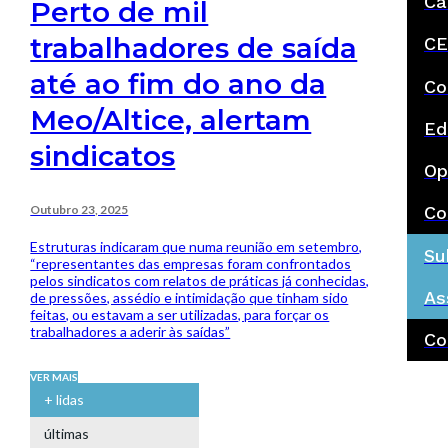
Ca
Perto de mil
trabalhadores de saída
CE
até ao fim do ano da
Co
Meo/Altice, alertam
Ed
sindicatos
Op
Outubro 23, 2025
Co
Estruturas indicaram que numa reunião em setembro,
Su
“representantes das empresas foram confrontados
pelos sindicatos com relatos de práticas já conhecidas,
As
de pressões, assédio e intimidação que tinham sido
feitas, ou estavam a ser utilizadas, para forçar os
trabalhadores a aderir às saídas”
Co
VER MAIS
+ lidas
últimas