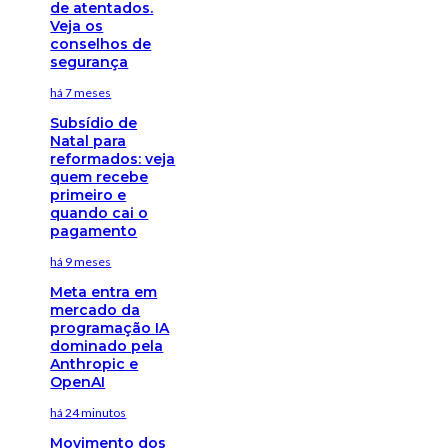
de atentados.
Veja os
conselhos de
segurança
há 7 meses
Subsídio de
Natal para
reformados: veja
quem recebe
primeiro e
quando cai o
pagamento
há 9 meses
Meta entra em
mercado da
programação IA
dominado pela
Anthropic e
OpenAI
há 24 minutos
Movimento dos