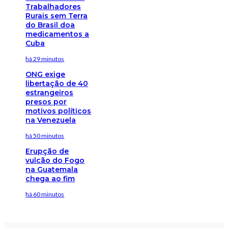
Trabalhadores
Rurais sem Terra
do Brasil doa
medicamentos a
Cuba
há 29 minutos
ONG exige
libertação de 40
estrangeiros
presos por
motivos políticos
na Venezuela
há 50 minutos
Erupção de
vulcão do Fogo
na Guatemala
chega ao fim
há 60 minutos