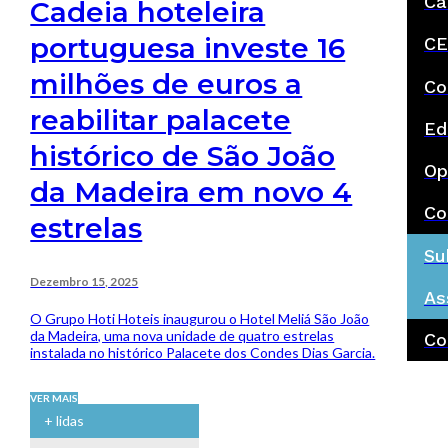
Ca
Cadeia hoteleira
portuguesa investe 16
CE
milhões de euros a
Co
reabilitar palacete
Ed
histórico de São João
Op
da Madeira em novo 4
Co
estrelas
Su
Dezembro 15, 2025
As
O Grupo Hoti Hoteis inaugurou o Hotel Meliá São João
da Madeira, uma nova unidade de quatro estrelas
Co
instalada no histórico Palacete dos Condes Dias Garcia.
VER MAIS
+ lidas