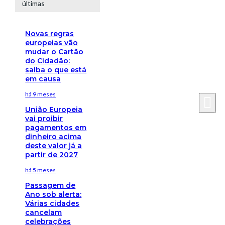
últimas
Novas regras
europeias vão
mudar o Cartão
do Cidadão:
saiba o que está
em causa
há 9 meses
União Europeia
vai proibir
pagamentos em
dinheiro acima
deste valor já a
partir de 2027
há 5 meses
Passagem de
Ano sob alerta:
Várias cidades
cancelam
celebrações