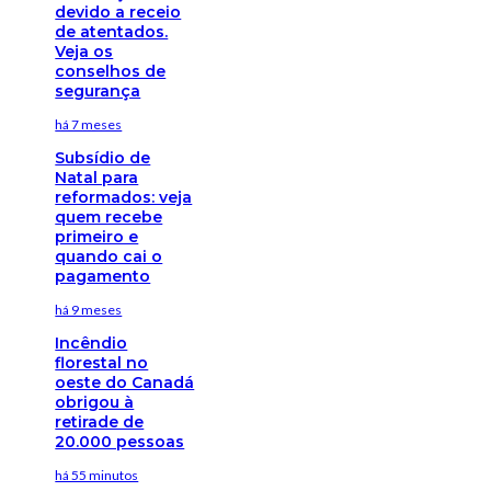
devido a receio
de atentados.
Veja os
conselhos de
segurança
há 7 meses
Subsídio de
Natal para
reformados: veja
quem recebe
primeiro e
quando cai o
pagamento
há 9 meses
Incêndio
florestal no
oeste do Canadá
obrigou à
retirade de
20.000 pessoas
há 55 minutos