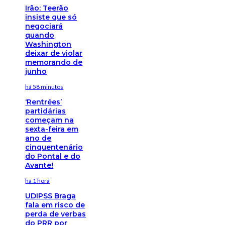
Irão: Teerão
insiste que só
negociará
quando
Washington
deixar de violar
memorando de
junho
há 58 minutos
‘Rentrées’
partidárias
começam na
sexta-feira em
ano de
cinquentenário
do Pontal e do
Avante!
há 1 hora
UDIPSS Braga
fala em risco de
perda de verbas
do PRR por