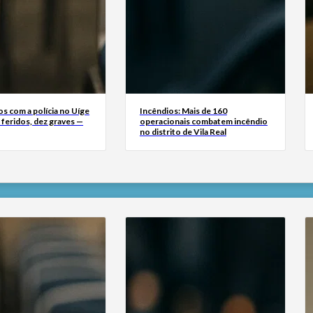
s com a polícia no Uíge
Incêndios: Mais de 160
 feridos, dez graves —
operacionais combatem incêndio
no distrito de Vila Real