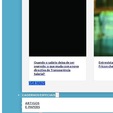
Quando o salário deixa de ser
Entrevist
segredo: o que muda com a nova
Fricon ch
directiva de Transparência
Salarial?
VER MAIS
CADERNOS ESPECIAIS
ARTIGOS
E-PAPERS