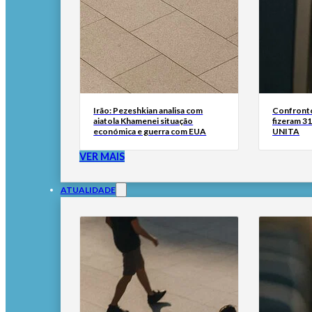
Irão: Pezeshkian analisa com
Confronto
aiatola Khamenei situação
fizeram 31
económica e guerra com EUA
UNITA
VER MAIS
ATUALIDADE