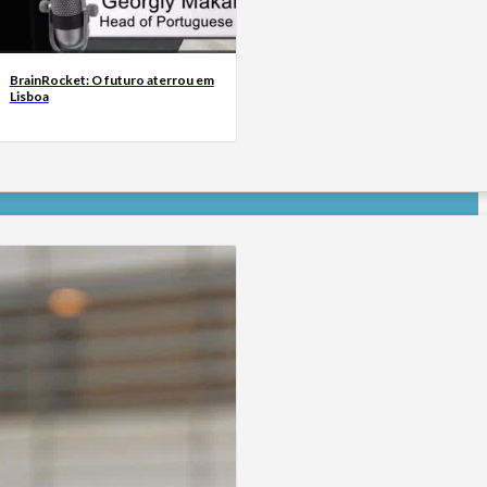
BrainRocket: O futuro aterrou em
Lisboa