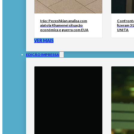
Irão: Pezeshkian analisa com
Confronto
aiatola Khamenei situação
fizeram 31
económica e guerra com EUA
UNITA
VER MAIS
EDIÇÃO IMPRESSA