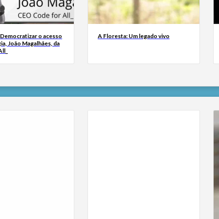
 Democratizar o acesso
A Floresta: Um legado vivo
ia, João Magalhães, da
ll_