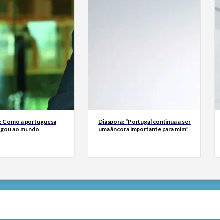
a: Como a portuguesa
Diáspora: “Portugal continua a ser
egou ao mundo
uma âncora importante para mim”