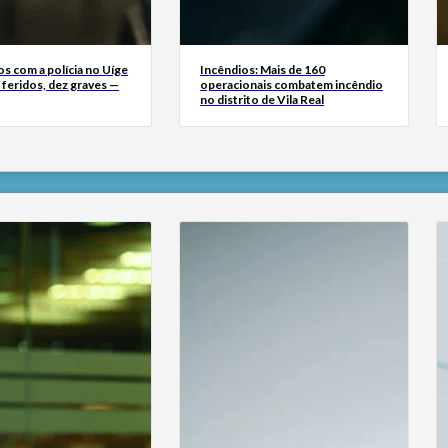
s com a polícia no Uíge
Incêndios: Mais de 160
 feridos, dez graves —
operacionais combatem incêndio
no distrito de Vila Real