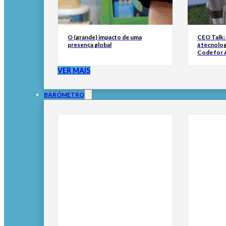
O (grande) impacto de uma
CEO Talk:
presença global
à tecnolog
Code for A
VER MAIS
BARÓMETRO