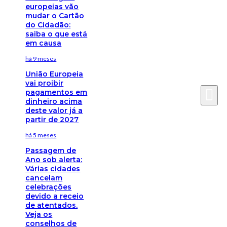
europeias vão
mudar o Cartão
do Cidadão:
saiba o que está
em causa
há 9 meses
União Europeia
vai proibir
pagamentos em
dinheiro acima
deste valor já a
partir de 2027
há 5 meses
Passagem de
Ano sob alerta:
Várias cidades
cancelam
celebrações
devido a receio
de atentados.
Veja os
conselhos de