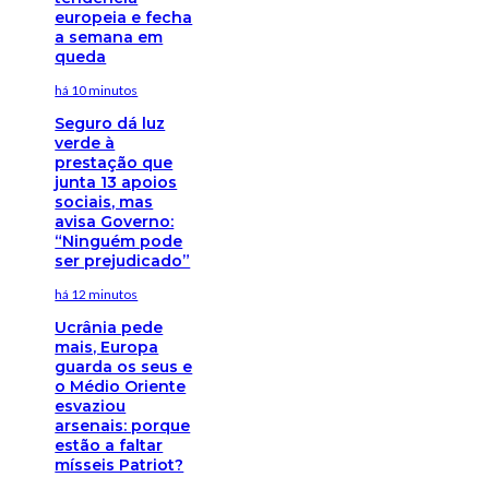
europeia e fecha
a semana em
queda
há 10 minutos
Seguro dá luz
verde à
prestação que
junta 13 apoios
sociais, mas
avisa Governo:
“Ninguém pode
ser prejudicado”
há 12 minutos
Ucrânia pede
mais, Europa
guarda os seus e
o Médio Oriente
esvaziou
arsenais: porque
estão a faltar
mísseis Patriot?