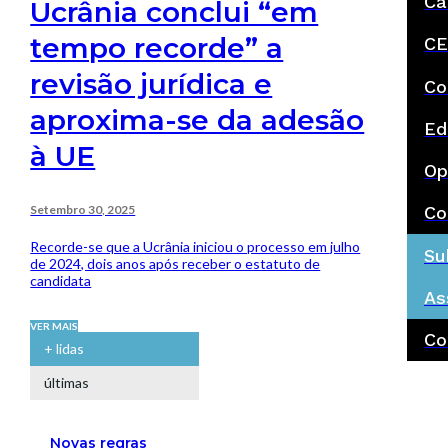
Ca
Ucrânia conclui “em
tempo recorde” a
CE
revisão jurídica e
Co
aproxima-se da adesão
Ed
à UE
Op
Setembro 30, 2025
Co
Recorde-se que a Ucrânia iniciou o processo em julho
Su
de 2024, dois anos após receber o estatuto de
candidata
As
VER MAIS
Co
+ lidas
últimas
Novas regras