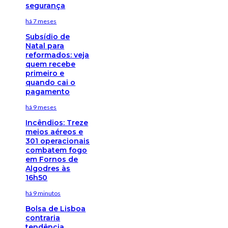
segurança
há 7 meses
Subsídio de
Natal para
reformados: veja
quem recebe
primeiro e
quando cai o
pagamento
há 9 meses
Incêndios: Treze
meios aéreos e
301 operacionais
combatem fogo
em Fornos de
Algodres às
16h50
há 9 minutos
Bolsa de Lisboa
contraria
tendência