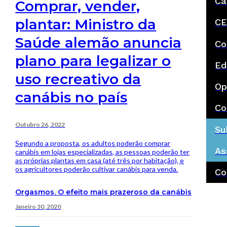
Ca
Comprar, vender,
plantar: Ministro da
CE
Saúde alemão anuncia
Co
plano para legalizar o
Ed
uso recreativo da
Op
canábis no país
Co
Outubro 26, 2022
Su
Segundo a proposta, os adultos poderão comprar
As
canábis em lojas especializadas, as pessoas poderão ter
as próprias plantas em casa (até três por habitação), e
os agricultores poderão cultivar canábis para venda.
Co
Orgasmos. O efeito mais prazeroso da canábis
Janeiro 30, 2020