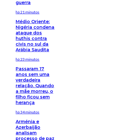
guerra
há 21 minutos
Médio Oriente:
Nigéria condena
ataque dos
huthis contra
civis no sul da
Arábia Saudita
há 23 minutos
Passaram 17
anos sem uma
verdadeira
relação. Quando
a mãe morreu, o
filho ficou sem
herança
há 34 minutos
Arménia e
Azerbaijão
analisam
processo de paz