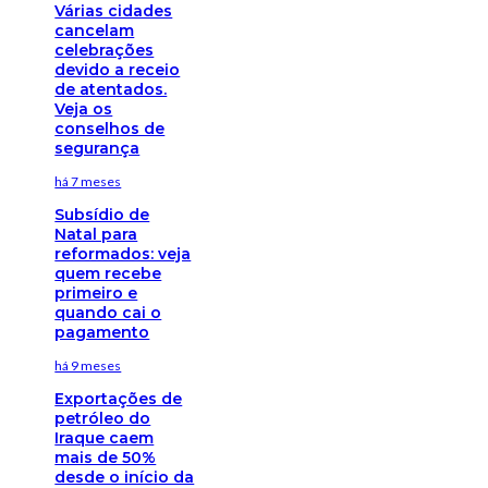
Várias cidades
cancelam
celebrações
devido a receio
de atentados.
Veja os
conselhos de
segurança
há 7 meses
Subsídio de
Natal para
reformados: veja
quem recebe
primeiro e
quando cai o
pagamento
há 9 meses
Exportações de
petróleo do
Iraque caem
mais de 50%
desde o início da