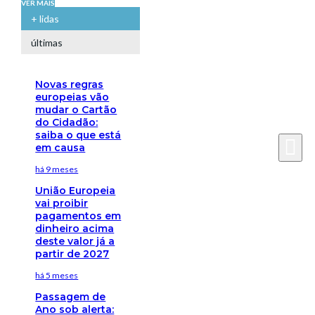
VER MAIS
+ lidas
últimas
Novas regras
europeias vão
mudar o Cartão
do Cidadão:
saiba o que está
em causa
há 9 meses
União Europeia
vai proibir
pagamentos em
dinheiro acima
deste valor já a
partir de 2027
há 5 meses
Passagem de
Ano sob alerta: