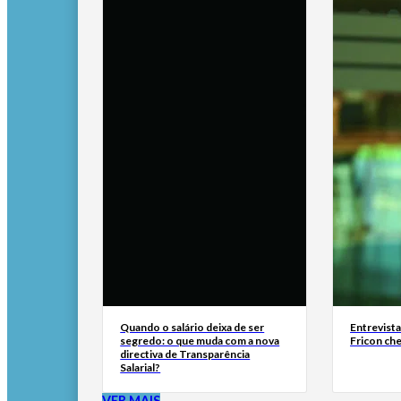
Quando o salário deixa de ser
Entrevist
segredo: o que muda com a nova
Fricon ch
directiva de Transparência
Salarial?
VER MAIS