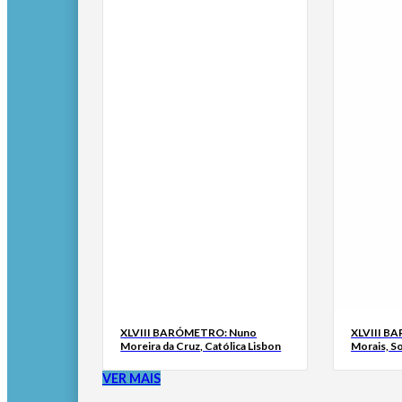
XLVIII BARÓMETRO: Nuno
XLVIII B
Moreira da Cruz, Católica Lisbon
Morais, S
VER MAIS