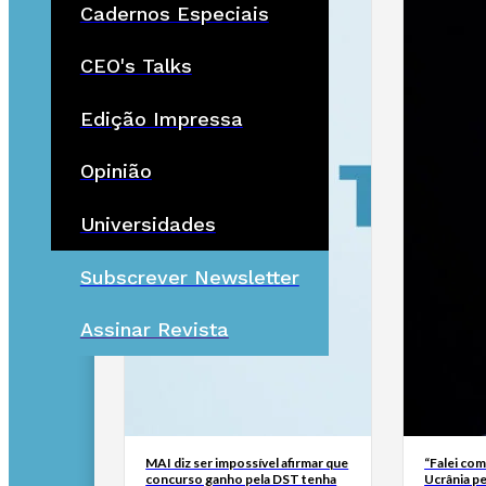
Cadernos Especiais
CEO's Talks
Edição Impressa
Opinião
Universidades
Subscrever Newsletter
Assinar Revista
MAI diz ser impossível afirmar que
“Falei com
concurso ganho pela DST tenha
Ucrânia pe