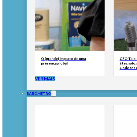
O (grande) impacto de uma
CEO Talk:
presença global
à tecnolog
Code for A
VER MAIS
BARÓMETRO