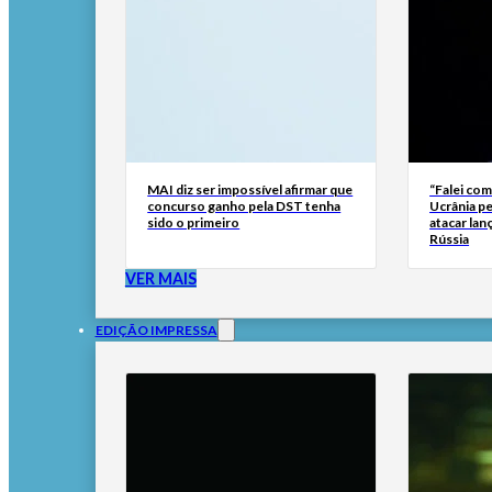
MAI diz ser impossível afirmar que
“Falei com
concurso ganho pela DST tenha
Ucrânia pe
sido o primeiro
atacar lan
Rússia
VER MAIS
EDIÇÃO IMPRESSA