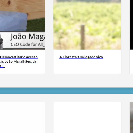
 Democratizar o acesso
A Floresta: Um legado vivo
ia, João Magalhães, da
ll_