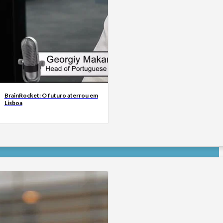
BrainRocket: O futuro aterrou em
Lisboa