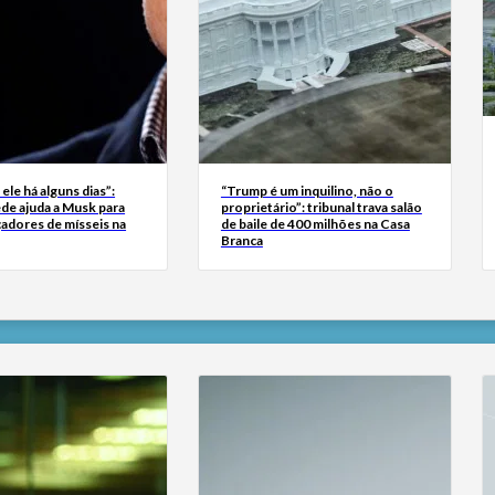
 ele há alguns dias”:
“Trump é um inquilino, não o
de ajuda a Musk para
proprietário”: tribunal trava salão
çadores de mísseis na
de baile de 400 milhões na Casa
Branca