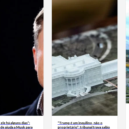
 ele há alguns dias”:
“Trump é um inquilino, não o
de ajuda a Musk para
proprietário”: tribunal trava salão