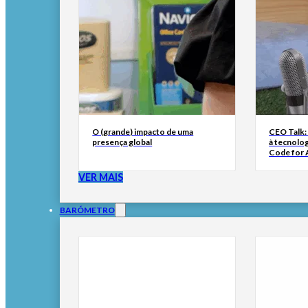
O (grande) impacto de uma
CEO Talk:
presença global
à tecnolog
Code for A
VER MAIS
BARÓMETRO