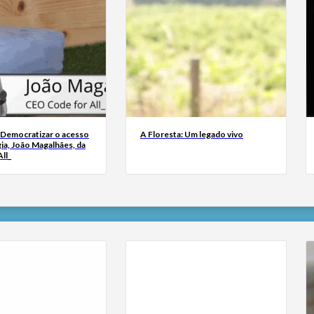
 Democratizar o acesso
A Floresta: Um legado vivo
ia, João Magalhães, da
ll_