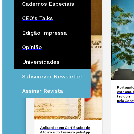
Cadernos Especiais
CEO's Talks
Edição Impressa
Opinião
Universidades
Subscrever Newsletter
Portugal c
Assinar Revista
este ano. 
tecido em
pela Cons
Aplicações em Certificados de
Aforro e do Tesouro pela App