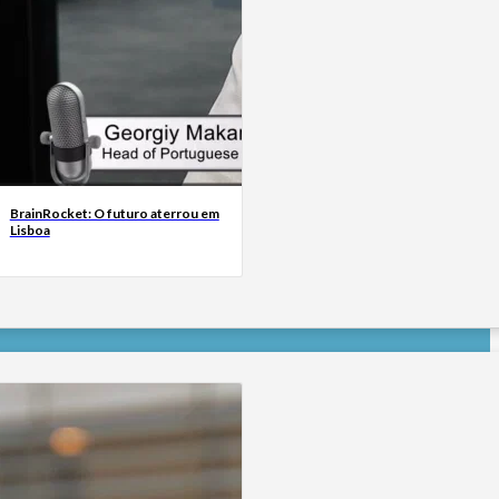
BrainRocket: O futuro aterrou em
Lisboa