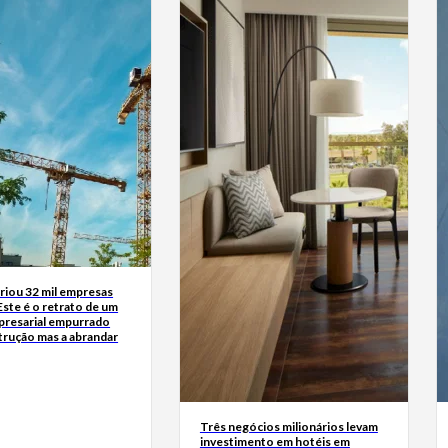
riou 32 mil empresas
Este é o retrato de um
presarial empurrado
trução mas a abrandar
Três negócios milionários levam
investimento em hotéis em