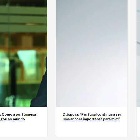
a: Como a portuguesa
Diáspora: “Portugal continua a ser
egou ao mundo
uma âncora importante para mim”