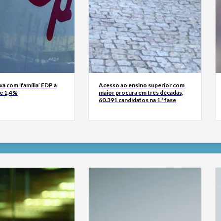
xa com ‘família’ EDP a
Acesso ao ensino superior com
de 1,4%
maior procura em três décadas,
60.391 candidatos na 1.ª fase