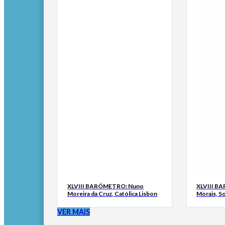
XLVIII BARÓMETRO: Nuno
XLVIII B
Moreira da Cruz, Católica Lisbon
Morais, S
VER MAIS