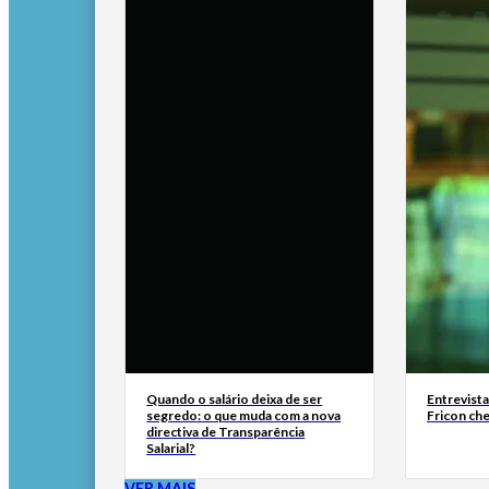
Quando o salário deixa de ser
Entrevist
segredo: o que muda com a nova
Fricon ch
directiva de Transparência
Salarial?
VER MAIS