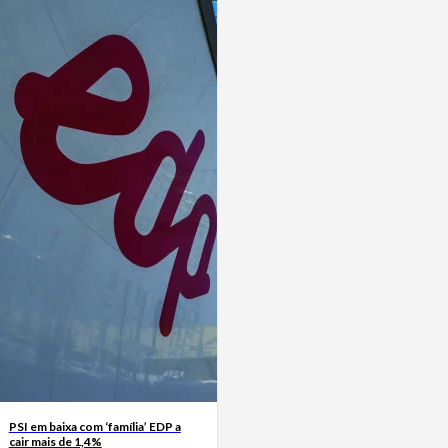
PSI em baixa com ‘família’ EDP a
cair mais de 1,4%