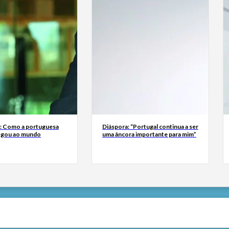
a: Como a portuguesa
Diáspora: “Portugal continua a ser
egou ao mundo
uma âncora importante para mim”