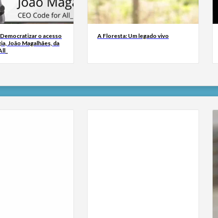
 Democratizar o acesso
A Floresta: Um legado vivo
ia, João Magalhães, da
ll_