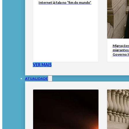
Internet já fala no “fim do mundo”
Migrações
migrantes
Governo l
VER MAIS
ATUALIDADE