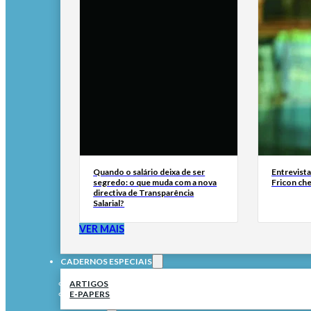
Quando o salário deixa de ser
Entrevist
segredo: o que muda com a nova
Fricon ch
directiva de Transparência
Salarial?
VER MAIS
CADERNOS ESPECIAIS
ARTIGOS
E-PAPERS