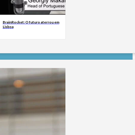
BrainRocket: O futuro aterrou em
Lisboa