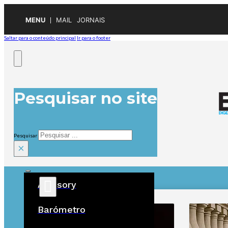
MENU
MAIL
JORNAIS
Saltar para o conteúdo principal
Ir para o footer
Pesquisar no site
Pesquisar
×
Advisory
ÚLTIMAS
Barómetro