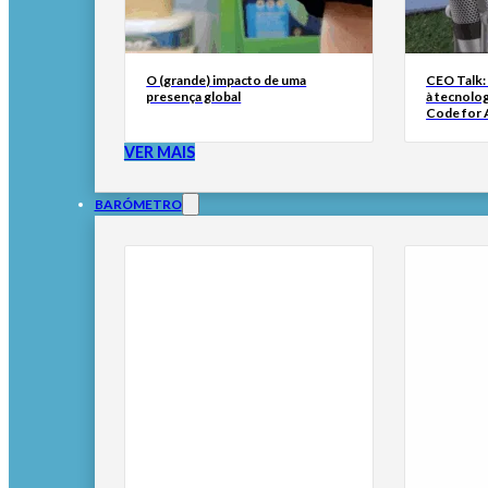
O (grande) impacto de uma
CEO Talk:
presença global
à tecnolog
Code for A
VER MAIS
BARÓMETRO