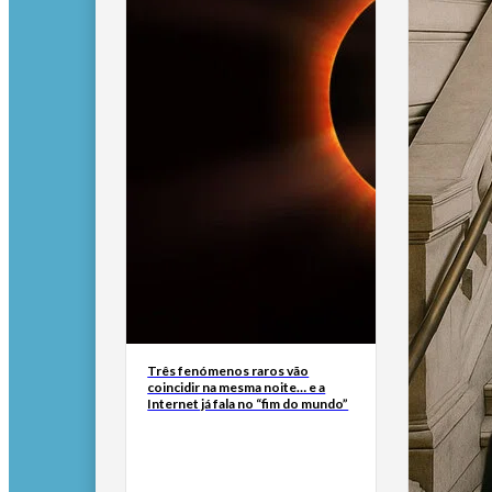
Três fenómenos raros vão
coincidir na mesma noite… e a
Internet já fala no “fim do mundo”