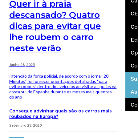
Ca
Quer ir à praia
descansado? Quatro
CE
dicas para evitar que
Co
lhe roubem o carro
Ed
neste verão
Op
Junho 28, 2025
Co
Intenção da força policial, de acordo com o jornal ’20
Su
Minutos’, foi fornecer orientações detalhadas “para
evitar roubos” dentro dos veículos ao visitar as praias na
As
costa sul de Espanha durante os meses mais quentes
do ano
Co
Consegue advinhar quais são os carros mais
roubados na Europa?
Setembro 23, 2020