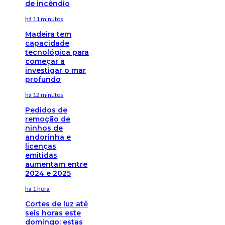
de incêndio
há 11 minutos
Madeira tem
capacidade
tecnológica para
começar a
investigar o mar
profundo
há 12 minutos
Pedidos de
remoção de
ninhos de
andorinha e
licenças
emitidas
aumentam entre
2024 e 2025
há 1 hora
Cortes de luz até
seis horas este
domingo: estas