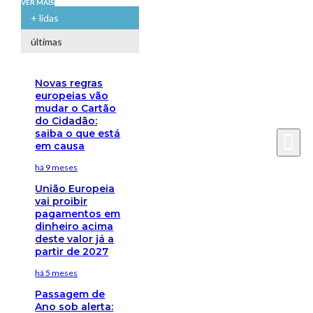
VER MAIS
+ lidas
últimas
Novas regras
europeias vão
mudar o Cartão
do Cidadão:
saiba o que está
em causa
há 9 meses
União Europeia
vai proibir
pagamentos em
dinheiro acima
deste valor já a
partir de 2027
há 5 meses
Passagem de
Ano sob alerta: