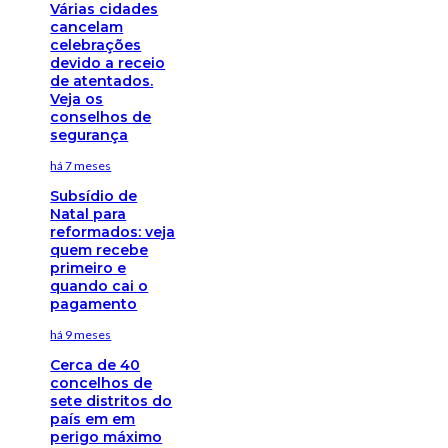
Várias cidades
cancelam
celebrações
devido a receio
de atentados.
Veja os
conselhos de
segurança
há 7 meses
Subsídio de
Natal para
reformados: veja
quem recebe
primeiro e
quando cai o
pagamento
há 9 meses
Cerca de 40
concelhos de
sete distritos do
país em em
perigo máximo