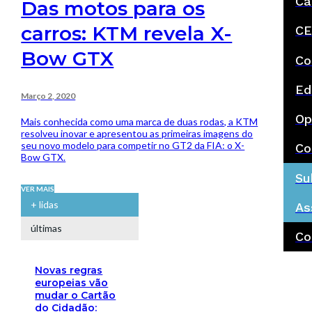
Ca
Das motos para os
carros: KTM revela X-
CE
Bow GTX
Co
Ed
Março 2, 2020
Op
Mais conhecida como uma marca de duas rodas, a KTM
resolveu inovar e apresentou as primeiras imagens do
seu novo modelo para competir no GT2 da FIA: o X-
Co
Bow GTX.
Su
VER MAIS
+ lidas
As
últimas
Co
Novas regras
europeias vão
mudar o Cartão
do Cidadão: