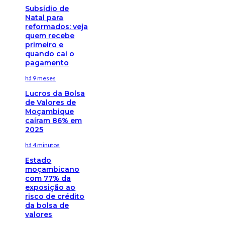
Subsídio de
Natal para
reformados: veja
quem recebe
primeiro e
quando cai o
pagamento
há 9 meses
Lucros da Bolsa
de Valores de
Moçambique
caíram 86% em
2025
há 4 minutos
Estado
moçambicano
com 77% da
exposição ao
risco de crédito
da bolsa de
valores