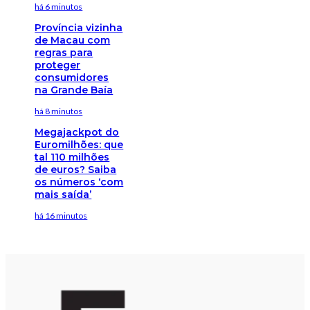
há 6 minutos
Província vizinha
de Macau com
regras para
proteger
consumidores
na Grande Baía
há 8 minutos
Megajackpot do
Euromilhões: que
tal 110 milhões
de euros? Saiba
os números ‘com
mais saída’
há 16 minutos