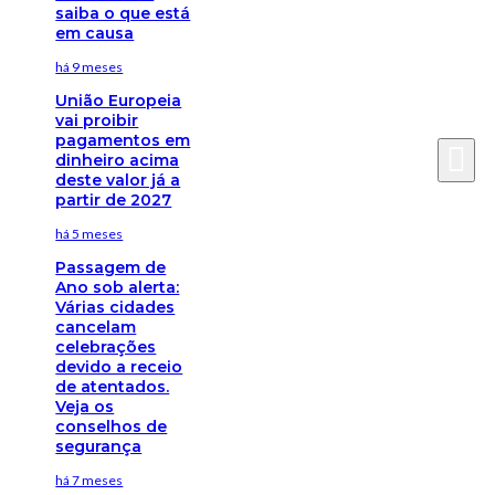
saiba o que está
em causa
há 9 meses
União Europeia
vai proibir
pagamentos em
dinheiro acima
deste valor já a
partir de 2027
há 5 meses
Passagem de
Ano sob alerta:
Várias cidades
cancelam
celebrações
devido a receio
de atentados.
Veja os
conselhos de
segurança
há 7 meses