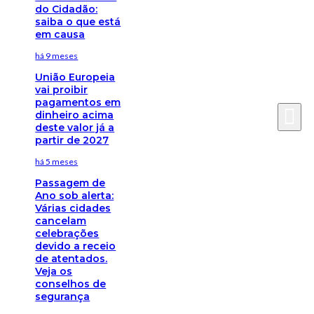
do Cidadão:
saiba o que está
em causa
há 9 meses
União Europeia
vai proibir
pagamentos em
dinheiro acima
deste valor já a
partir de 2027
há 5 meses
Passagem de
Ano sob alerta:
Várias cidades
cancelam
celebrações
devido a receio
de atentados.
Veja os
conselhos de
segurança