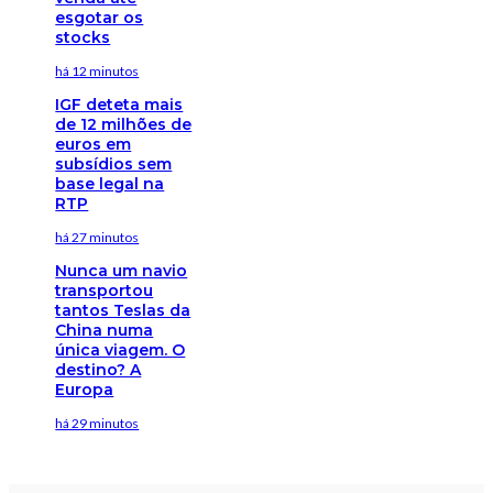
esgotar os
stocks
há 12 minutos
IGF deteta mais
de 12 milhões de
euros em
subsídios sem
base legal na
RTP
há 27 minutos
Nunca um navio
transportou
tantos Teslas da
China numa
única viagem. O
destino? A
Europa
há 29 minutos