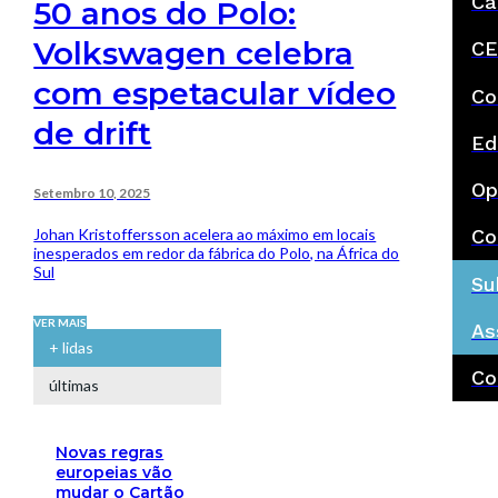
Ca
50 anos do Polo:
Volkswagen celebra
CE
com espetacular vídeo
Co
de drift
Ed
Op
Setembro 10, 2025
Johan Kristoffersson acelera ao máximo em locais
Co
inesperados em redor da fábrica do Polo, na África do
Sul
Su
VER MAIS
As
+ lidas
Co
últimas
Novas regras
europeias vão
mudar o Cartão