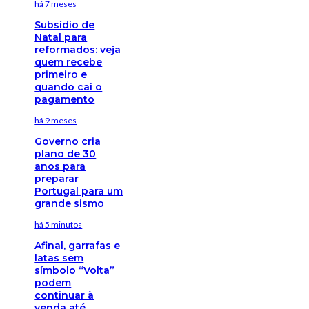
há 7 meses
Subsídio de
Natal para
reformados: veja
quem recebe
primeiro e
quando cai o
pagamento
há 9 meses
Governo cria
plano de 30
anos para
preparar
Portugal para um
grande sismo
há 5 minutos
Afinal, garrafas e
latas sem
símbolo “Volta”
podem
continuar à
venda até