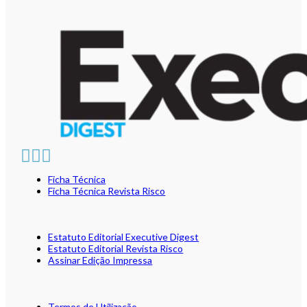
Ficha Técnica
Ficha Técnica Revista Risco
Estatuto Editorial Executive Digest
Estatuto Editorial Revista Risco
Assinar Edição Impressa
Termos de Utilização