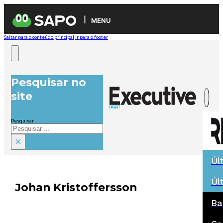
MENU
Saltar para o conteúdo principal
Ir para o footer
Pesquisar no
site
Pesquisar
×
Úl
Úl
Johan Kristoffersson
Ba