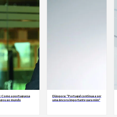
a: Como a portuguesa
Diáspora: “Portugal continua a ser
egou ao mundo
uma âncora importante para mim”