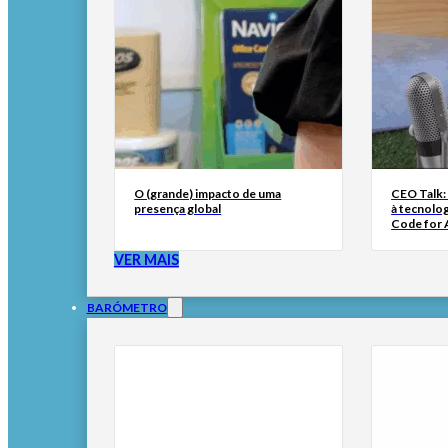
O (grande) impacto de uma
CEO Talk:
presença global
à tecnolog
Code for A
VER MAIS
BARÓMETRO