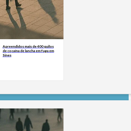
Apreendidos mais de 400 quilos
de cocaína de lancha em fuga em
Sines