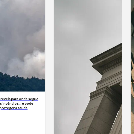
 revela para onde segue
s incêndios… e pode
 proteger a saúde