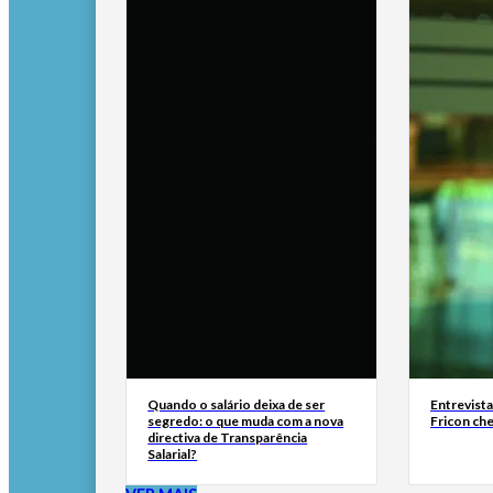
Quando o salário deixa de ser
Entrevist
segredo: o que muda com a nova
Fricon ch
directiva de Transparência
Salarial?