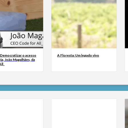
 Democratizar o acesso
A Floresta: Um legado vivo
ia, João Magalhães, da
ll_