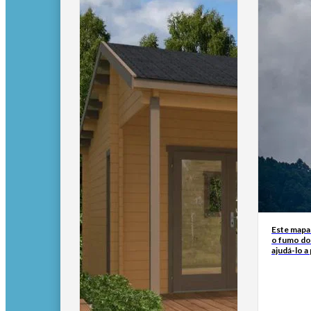
Este mapa
o fumo do
ajudá-lo a