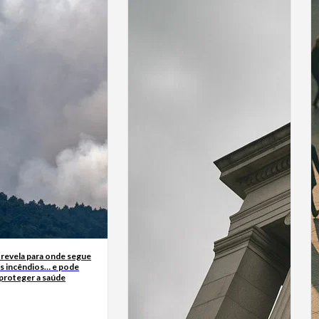
 revela para onde segue
s incêndios… e pode
 proteger a saúde