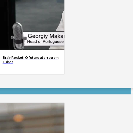
BrainRocket: O futuro aterrou em
Lisboa