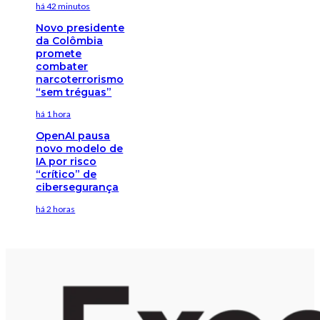
há 42 minutos
Novo presidente
da Colômbia
promete
combater
narcoterrorismo
“sem tréguas”
há 1 hora
OpenAI pausa
novo modelo de
IA por risco
“crítico” de
cibersegurança
há 2 horas