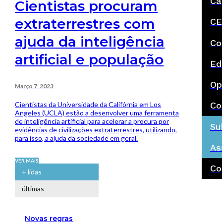
Ca
Cientistas procuram
extraterrestres com
CE
ajuda da inteligência
Co
artificial e população
Ed
Op
Março 7, 2023
Cientistas da Universidade da Califórnia em Los
Co
Angeles (UCLA) estão a desenvolver uma ferramenta
de inteligência artificial para acelerar a procura por
Su
evidências de civilizações extraterrestres, utilizando,
para isso, a ajuda da sociedade em geral.
As
VER MAIS
Co
+ lidas
últimas
Novas regras