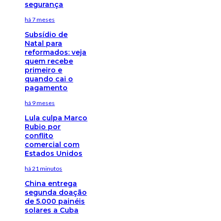
segurança
há 7 meses
Subsídio de
Natal para
reformados: veja
quem recebe
primeiro e
quando cai o
pagamento
há 9 meses
Lula culpa Marco
Rubio por
conflito
comercial com
Estados Unidos
há 21 minutos
China entrega
segunda doação
de 5.000 painéis
solares a Cuba