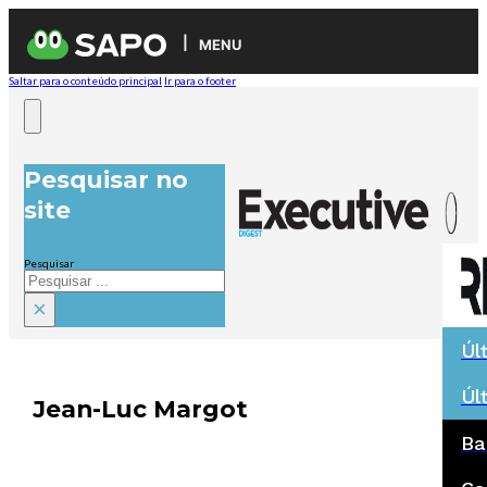
MENU
Saltar para o conteúdo principal
Ir para o footer
Pesquisar no
site
Pesquisar
×
Úl
Úl
Jean-Luc Margot
Ba