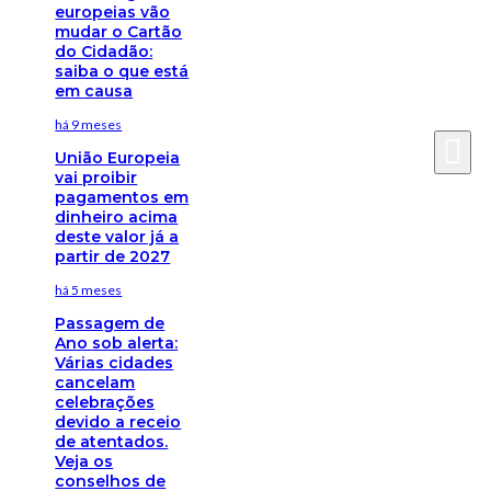
europeias vão
mudar o Cartão
do Cidadão:
saiba o que está
em causa
há 9 meses
União Europeia
vai proibir
pagamentos em
dinheiro acima
deste valor já a
partir de 2027
há 5 meses
Passagem de
Ano sob alerta:
Várias cidades
cancelam
celebrações
devido a receio
de atentados.
Veja os
conselhos de