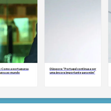
a: Como a portuguesa
Diáspora: “Portugal continua a ser
egou ao mundo
uma âncora importante para mim”