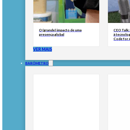
O (grande) impacto de uma
CEO Talk:
presença global
à tecnolog
Code for A
VER MAIS
BARÓMETRO