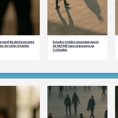
a nível de alerta perante
Estados Unidos anunciam apoio
ão do tufão Dolphin
de 865 ME para segurança na
Colômbia