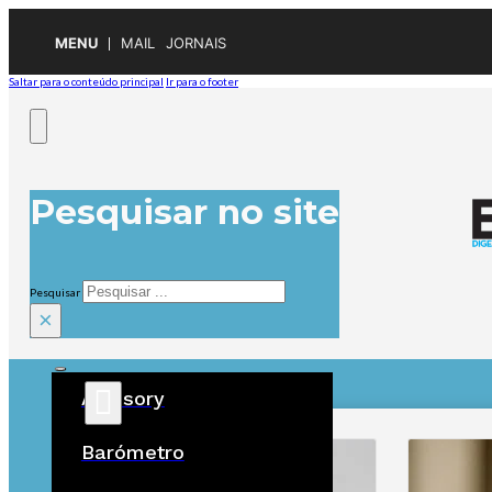
MENU
MAIL
JORNAIS
Saltar para o conteúdo principal
Ir para o footer
Pesquisar no site
Pesquisar
×
Advisory
ÚLTIMAS
Barómetro