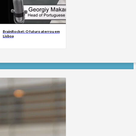
BrainRocket: O futuro aterrou em
Lisboa