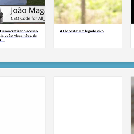
 Democratizar o acesso
A Floresta: Um legado vivo
ia, João Magalhães, da
ll_