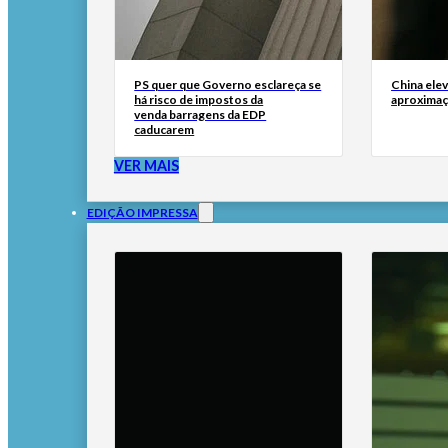
PS quer que Governo esclareça se
China elev
há risco de impostos da
aproximaç
venda barragens da EDP
caducarem
VER MAIS
EDIÇÃO IMPRESSA