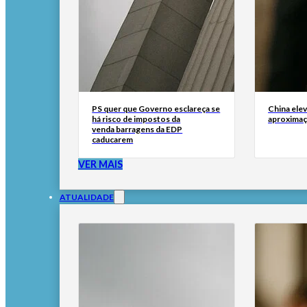
PS quer que Governo esclareça se
China elev
há risco de impostos da
aproximaç
venda barragens da EDP
caducarem
VER MAIS
ATUALIDADE