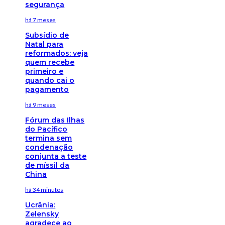
segurança
há 7 meses
Subsídio de
Natal para
reformados: veja
quem recebe
primeiro e
quando cai o
pagamento
há 9 meses
Fórum das Ilhas
do Pacífico
termina sem
condenação
conjunta a teste
de míssil da
China
há 34 minutos
Ucrânia:
Zelensky
agradece ao