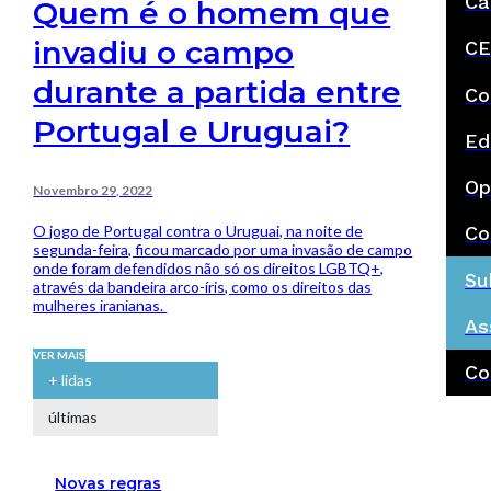
Ca
Quem é o homem que
invadiu o campo
CE
durante a partida entre
Co
Portugal e Uruguai?
Ed
Op
Novembro 29, 2022
O jogo de Portugal contra o Uruguai, na noite de
Co
segunda-feira, ficou marcado por uma invasão de campo
onde foram defendidos não só os direitos LGBTQ+,
Su
através da bandeira arco-íris, como os direitos das
mulheres iranianas.
As
VER MAIS
Co
+ lidas
últimas
Novas regras