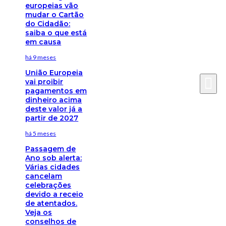
europeias vão
mudar o Cartão
do Cidadão:
saiba o que está
em causa
há 9 meses
União Europeia
vai proibir
pagamentos em
dinheiro acima
deste valor já a
partir de 2027
há 5 meses
Passagem de
Ano sob alerta:
Várias cidades
cancelam
celebrações
devido a receio
de atentados.
Veja os
conselhos de