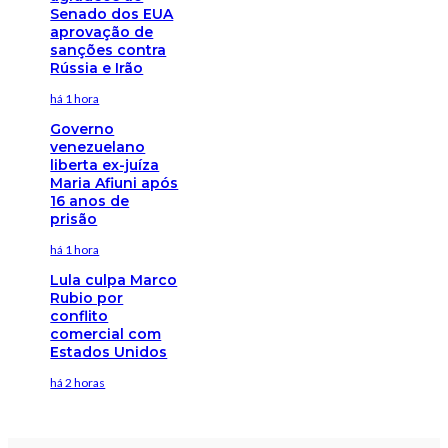
Senado dos EUA
aprovação de
sanções contra
Rússia e Irão
há 1 hora
Governo
venezuelano
liberta ex-juíza
Maria Afiuni após
16 anos de
prisão
há 1 hora
Lula culpa Marco
Rubio por
conflito
comercial com
Estados Unidos
há 2 horas