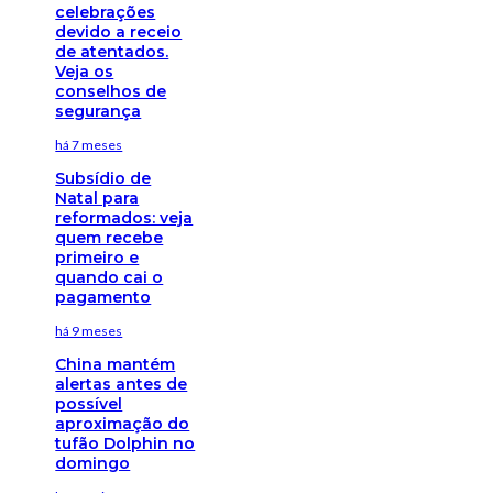
celebrações
devido a receio
de atentados.
Veja os
conselhos de
segurança
há 7 meses
Subsídio de
Natal para
reformados: veja
quem recebe
primeiro e
quando cai o
pagamento
há 9 meses
China mantém
alertas antes de
possível
aproximação do
tufão Dolphin no
domingo