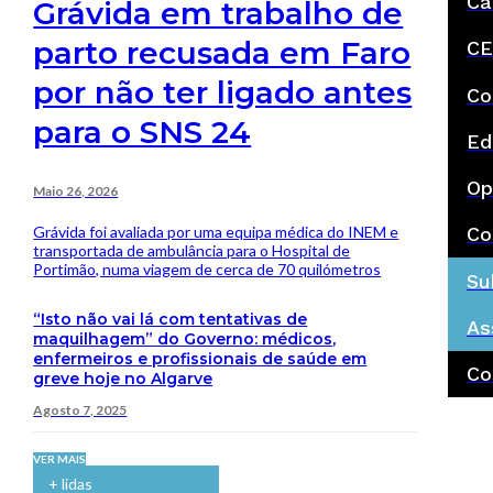
Ca
Grávida em trabalho de
parto recusada em Faro
CE
por não ter ligado antes
Co
para o SNS 24
Ed
Op
Maio 26, 2026
Grávida foi avaliada por uma equipa médica do INEM e
Co
transportada de ambulância para o Hospital de
Portimão, numa viagem de cerca de 70 quilómetros
Su
“Isto não vai lá com tentativas de
As
maquilhagem” do Governo: médicos,
enfermeiros e profissionais de saúde em
Co
greve hoje no Algarve
Agosto 7, 2025
VER MAIS
+ lidas