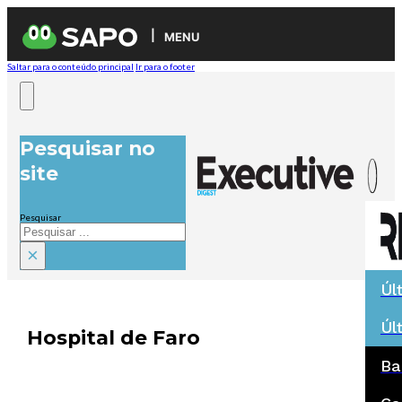
MENU
Saltar para o conteúdo principal
Ir para o footer
Pesquisar no
site
Pesquisar
×
Úl
Úl
Hospital de Faro
Ba