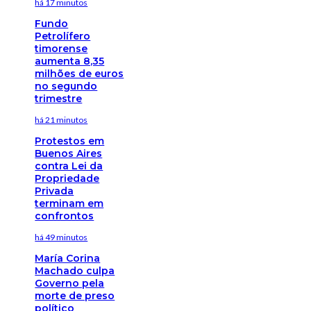
há 17 minutos
Fundo
Petrolífero
timorense
aumenta 8,35
milhões de euros
no segundo
trimestre
há 21 minutos
Protestos em
Buenos Aires
contra Lei da
Propriedade
Privada
terminam em
confrontos
há 49 minutos
María Corina
Machado culpa
Governo pela
morte de preso
político