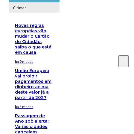
últimas
Novas regras
europeias vão
mudar o Cartão
do Cidadão:
saiba o que está
em causa
há 9 meses
União Europeia
vai proibir
pagamentos em
dinheiro acima
deste valor já a
partir de 2027
há 5 meses
Passagem de
Ano sob alerta:
Várias cidades
cancelam