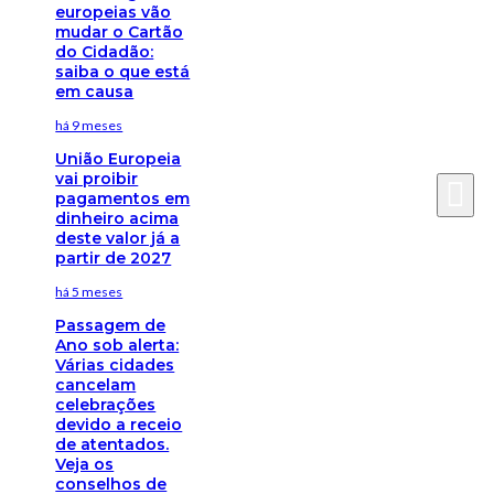
europeias vão
mudar o Cartão
do Cidadão:
saiba o que está
em causa
há 9 meses
União Europeia
vai proibir
pagamentos em
dinheiro acima
deste valor já a
partir de 2027
há 5 meses
Passagem de
Ano sob alerta:
Várias cidades
cancelam
celebrações
devido a receio
de atentados.
Veja os
conselhos de