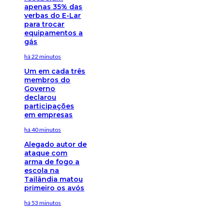
apenas 35% das
verbas do E-Lar
para trocar
equipamentos a
gás
há 22 minutos
Um em cada três
membros do
Governo
declarou
participações
em empresas
há 40 minutos
Alegado autor de
ataque com
arma de fogo a
escola na
Tailândia matou
primeiro os avós
há 53 minutos