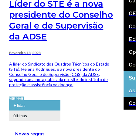
Ca
Líder do STE é a nova
presidente do Conselho
CE
Geral e de Supervisão
Co
da ADSE
Ed
Op
Fevereiro 13, 2023
A líder do Sindicato dos Quadros Técnicos do Estado
Co
(STE), Helena Rodrigues, é a nova presidente do
Conselho Geral e de Supervisão (CGS) da ADSE,
Su
segundo uma nota publicada no ‘site’ do instituto de
proteção e assistência na doença.
As
VER MAIS
Co
+ lidas
últimas
Novas regras