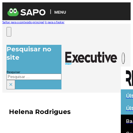
MENU
Saltar para o conteúdo principal
Ir para o footer
Pesquisar no
site
Pesquisar
×
Úl
Úl
Helena Rodrigues
Ba