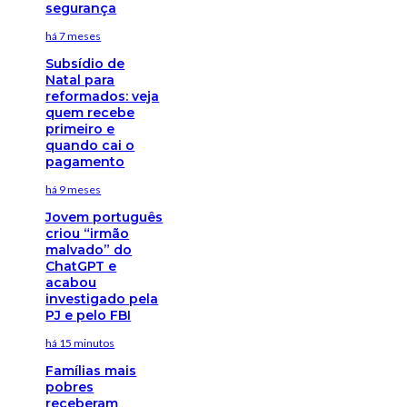
segurança
há 7 meses
Subsídio de
Natal para
reformados: veja
quem recebe
primeiro e
quando cai o
pagamento
há 9 meses
Jovem português
criou “irmão
malvado” do
ChatGPT e
acabou
investigado pela
PJ e pelo FBI
há 15 minutos
Famílias mais
pobres
receberam