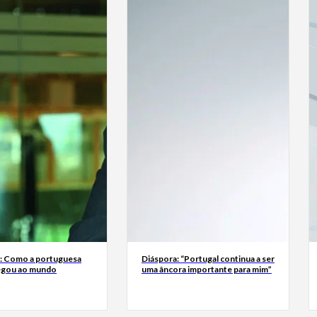
a: Como a portuguesa
Diáspora: “Portugal continua a ser
egou ao mundo
uma âncora importante para mim”