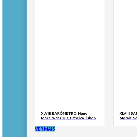
XLVIII BARÓMETRO: Nuno
XLVIII B
Moreira da Cruz, Católica Lisbon
Morais, S
VER MAIS