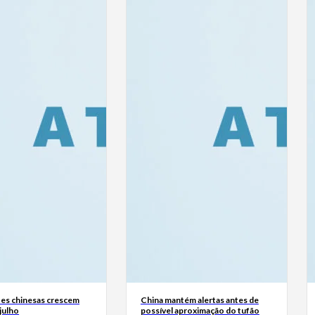
es chinesas crescem
China mantém alertas antes de
julho
possível aproximação do tufão