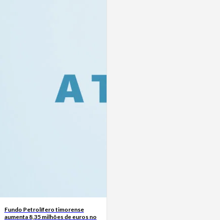
Fundo Petrolífero timorense
aumenta 8,35 milhões de euros no