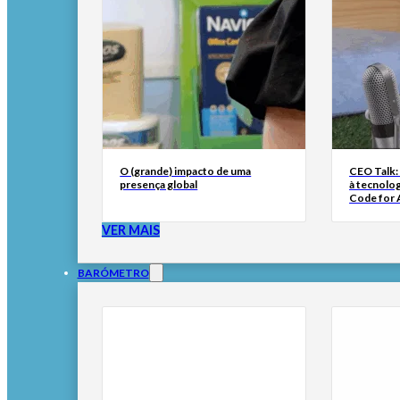
O (grande) impacto de uma
CEO Talk:
presença global
à tecnolog
Code for A
VER MAIS
BARÓMETRO