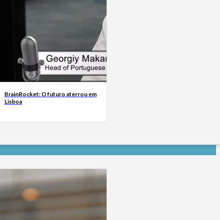
BrainRocket: O futuro aterrou em
Lisboa