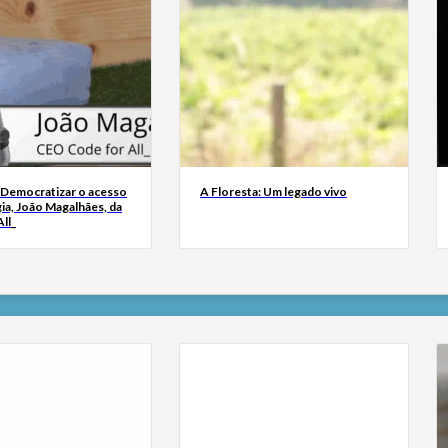
 Democratizar o acesso
A Floresta: Um legado vivo
ia, João Magalhães, da
ll_