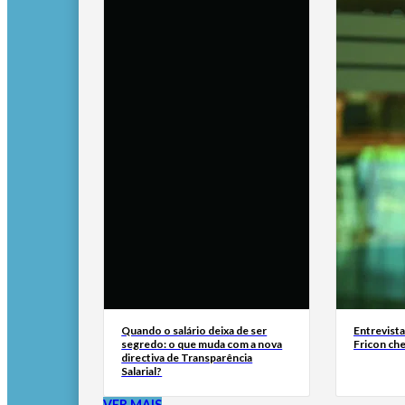
Quando o salário deixa de ser
Entrevist
segredo: o que muda com a nova
Fricon ch
directiva de Transparência
Salarial?
VER MAIS