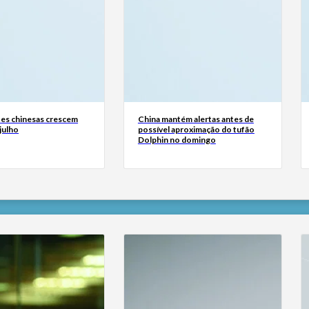
es chinesas crescem
China mantém alertas antes de
julho
possível aproximação do tufão
Dolphin no domingo