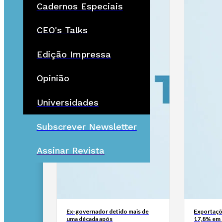
Cadernos Especiais
CEO's Talks
Edição Impressa
Opinião
Universidades
Subscrever Newsletter
Assinar Revista
Ex-governador detido mais de
Exportaçõ
uma década após
17,8% em 