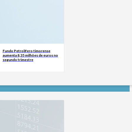
Fundo Petrolífero timorense
aumenta 8,35 milhões de euros no
segundo trimestre