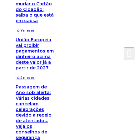
mudar o Cartão
do Cidadão:
saiba o que está
em causa
há 9 meses
União Europeia
vai proibir
pagamentos em
dinheiro acima
deste valor já a
partir de 2027
há 5 meses
Passagem de
Ano sob alerta:
Várias cidades
cancelam
celebrações
devido a receio
de atentados.
Veja os
conselhos de
segurança