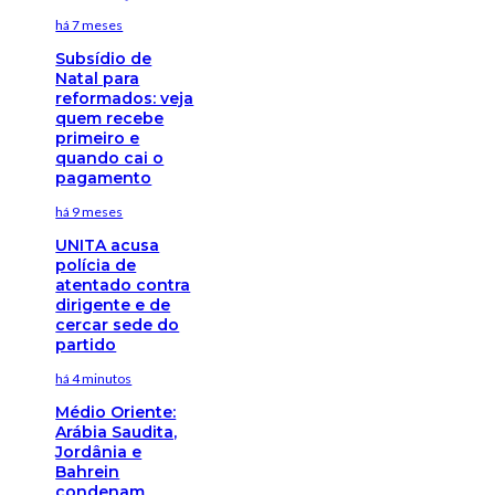
há 7 meses
Subsídio de
Natal para
reformados: veja
quem recebe
primeiro e
quando cai o
pagamento
há 9 meses
UNITA acusa
polícia de
atentado contra
dirigente e de
cercar sede do
partido
há 4 minutos
Médio Oriente:
Arábia Saudita,
Jordânia e
Bahrein
condenam