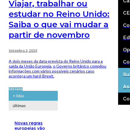
Ca
Viajar, trabalhar ou
estudar no Reino Unido:
CE
Saiba o que vai mudar a
Co
partir de novembro
Ed
Op
Setembro 2, 2019
A dois meses da data prevista do Reino Unido para a
Co
saída da União Europeia, o Governo britânico compilou
informações com vários possíveis cenários caso
Su
aconteça um hard-Brexit.
As
VER MAIS
+ lidas
Co
últimas
Novas regras
europeias vão