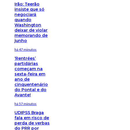
Irão: Teerão
insiste que só
negociará
quando
Washington
deixar de violar
memorando de
junho
há 47 minutos
‘Rentrées’
partidárias
começam na
sexta-feira em
ano de
cinquentenário
do Pontal e do
Avante!
há 57 minutos
UDIPSS Braga
fala em risco de
perda de verbas
do PRR por