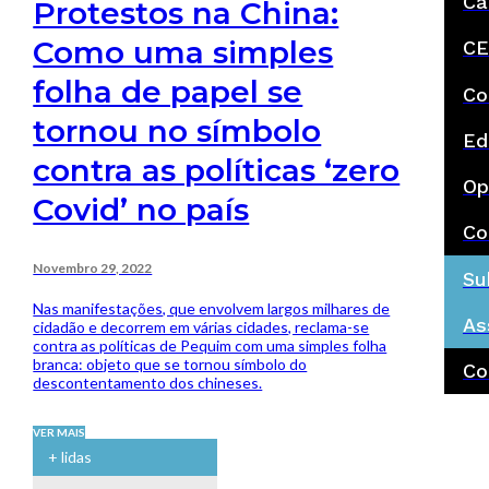
Ca
Protestos na China:
Como uma simples
CE
folha de papel se
Co
tornou no símbolo
Ed
contra as políticas ‘zero
Op
Covid’ no país
Co
Novembro 29, 2022
Su
Nas manifestações, que envolvem largos milhares de
As
cidadão e decorrem em várias cidades, reclama-se
contra as políticas de Pequim com uma simples folha
branca: objeto que se tornou símbolo do
Co
descontentamento dos chineses.
VER MAIS
+ lidas