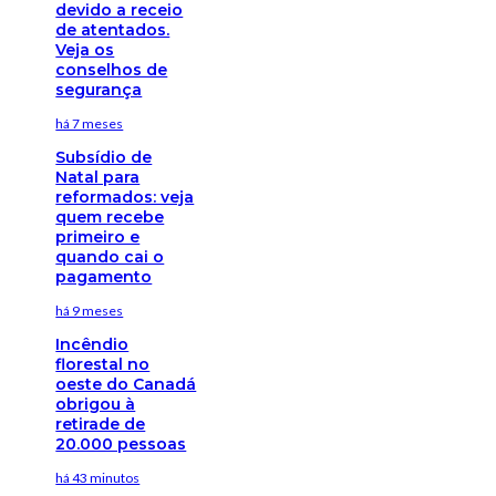
devido a receio
de atentados.
Veja os
conselhos de
segurança
há 7 meses
Subsídio de
Natal para
reformados: veja
quem recebe
primeiro e
quando cai o
pagamento
há 9 meses
Incêndio
florestal no
oeste do Canadá
obrigou à
retirade de
20.000 pessoas
há 43 minutos