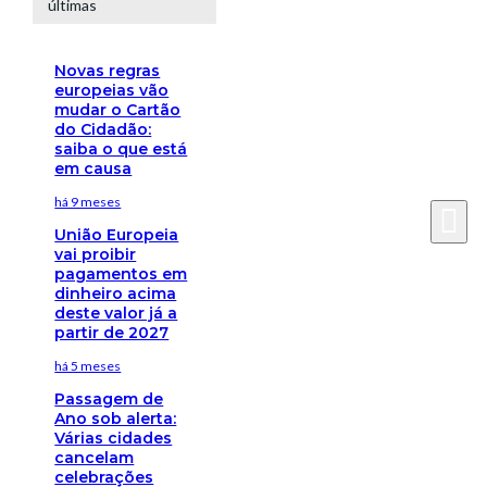
últimas
Novas regras
europeias vão
mudar o Cartão
do Cidadão:
saiba o que está
em causa
há 9 meses
União Europeia
vai proibir
pagamentos em
dinheiro acima
deste valor já a
partir de 2027
há 5 meses
Passagem de
Ano sob alerta:
Várias cidades
cancelam
celebrações