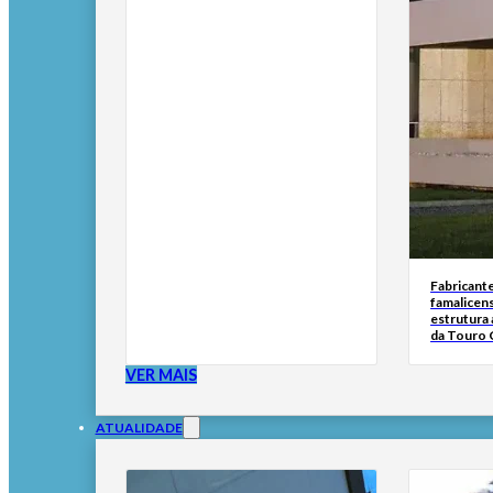
Fabricante
famalicen
estrutura 
da Touro 
VER MAIS
ATUALIDADE