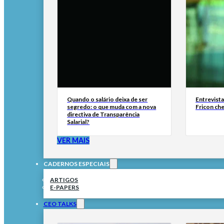
Quando o salário deixa de ser
Entrevist
segredo: o que muda com a nova
Fricon ch
directiva de Transparência
Salarial?
VER MAIS
CADERNOS ESPECIAIS
ARTIGOS
E-PAPERS
CEO TALKS