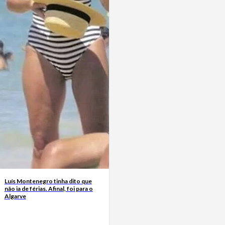
Luís Montenegro tinha dito que
não ia de férias. Afinal, foi para o
Algarve