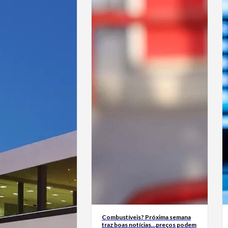
Combustíveis? Próxima semana
traz boas notícias…preços podem