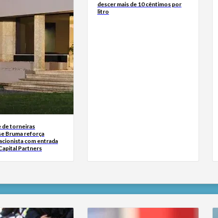
descer mais de 10 cêntimos por
litro
 de torneiras
se Bruma reforça
acionista com entrada
Capital Partners