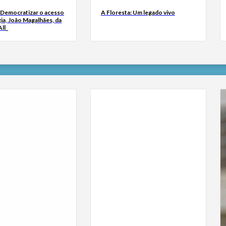
 Democratizar o acesso
A Floresta: Um legado vivo
ia, João Magalhães, da
ll_