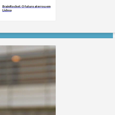
BrainRocket: O futuro aterrou em
Lisboa