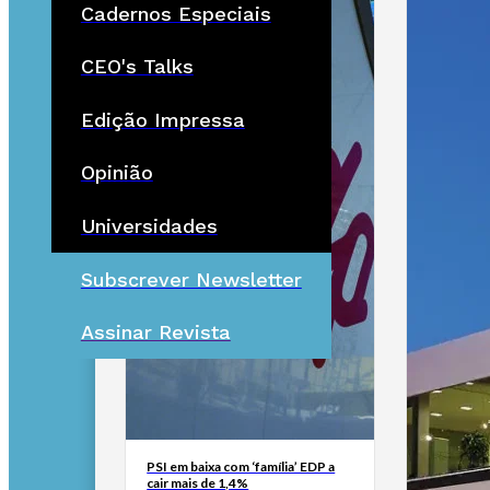
Cadernos Especiais
CEO's Talks
Edição Impressa
Opinião
Universidades
Subscrever Newsletter
Assinar Revista
PSI em baixa com ‘família’ EDP a
cair mais de 1,4%