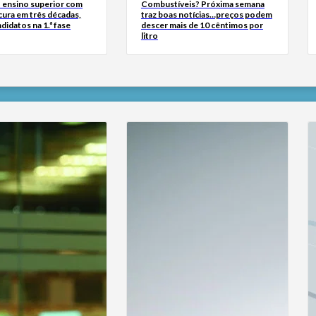
 ensino superior com
Combustíveis? Próxima semana
cura em três décadas,
traz boas notícias…preços podem
didatos na 1.ª fase
descer mais de 10 cêntimos por
litro