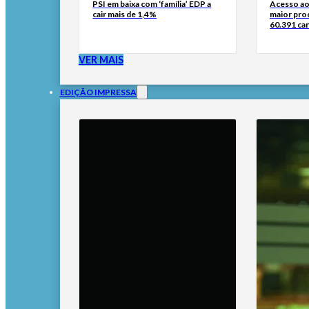
PSI em baixa com ‘família’ EDP a
Acesso ao
cair mais de 1,4%
maior pro
60.391 can
VER MAIS
EDIÇÃO IMPRESSA