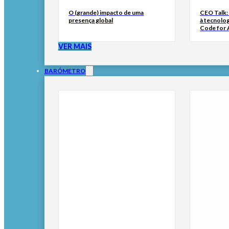
O (grande) impacto de uma
CEO Talk:
presença global
à tecnolog
Code for A
VER MAIS
BARÓMETRO