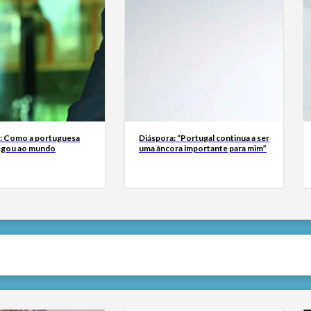
a: Como a portuguesa
Diáspora: “Portugal continua a ser
egou ao mundo
uma âncora importante para mim”