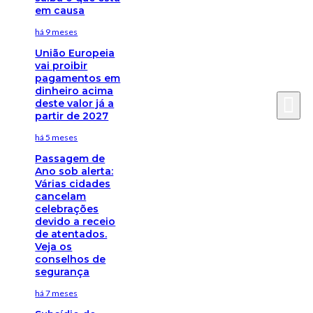
em causa
há 9 meses
União Europeia
vai proibir
pagamentos em
dinheiro acima
deste valor já a
partir de 2027
há 5 meses
Passagem de
Ano sob alerta:
Várias cidades
cancelam
celebrações
devido a receio
de atentados.
Veja os
conselhos de
segurança
há 7 meses