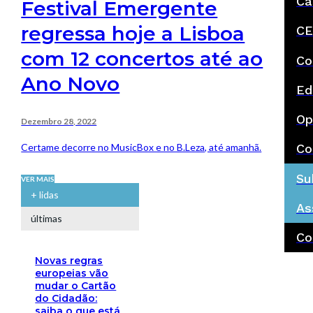
Ca
Festival Emergente
regressa hoje a Lisboa
CE
com 12 concertos até ao
Co
Ano Novo
Ed
Op
Dezembro 28, 2022
Certame decorre no MusicBox e no B.Leza, até amanhã.
Co
Su
VER MAIS
+ lidas
As
últimas
Co
Novas regras
europeias vão
mudar o Cartão
do Cidadão:
saiba o que está