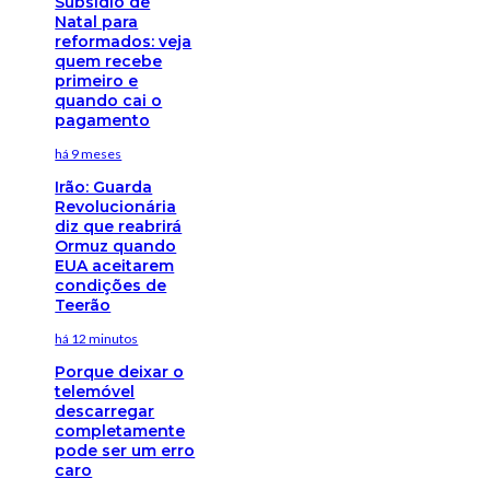
Subsídio de
Natal para
reformados: veja
quem recebe
primeiro e
quando cai o
pagamento
há 9 meses
Irão: Guarda
Revolucionária
diz que reabrirá
Ormuz quando
EUA aceitarem
condições de
Teerão
há 12 minutos
Porque deixar o
telemóvel
descarregar
completamente
pode ser um erro
caro