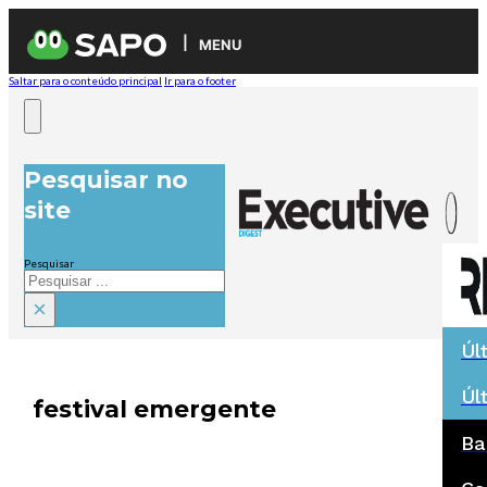
MENU
Saltar para o conteúdo principal
Ir para o footer
Pesquisar no
site
Pesquisar
×
Úl
Úl
festival emergente
Ba