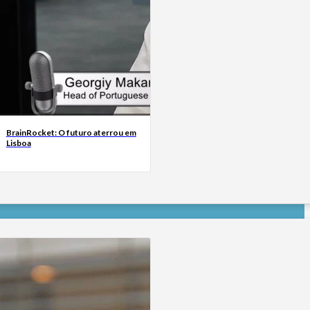
BrainRocket: O futuro aterrou em
Lisboa