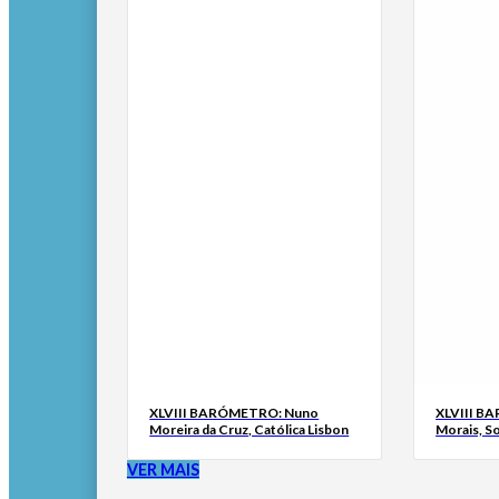
XLVIII BARÓMETRO: Nuno
XLVIII B
Moreira da Cruz, Católica Lisbon
Morais, S
VER MAIS