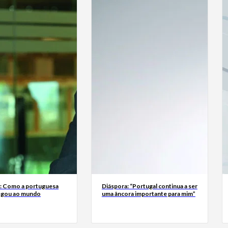
a: Como a portuguesa
Diáspora: “Portugal continua a ser
egou ao mundo
uma âncora importante para mim”