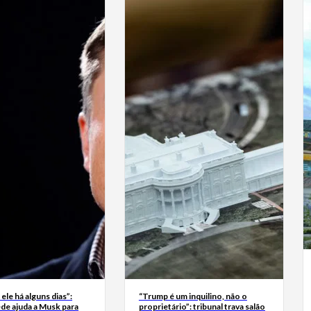
 ele há alguns dias”:
“Trump é um inquilino, não o
de ajuda a Musk para
proprietário”: tribunal trava salão