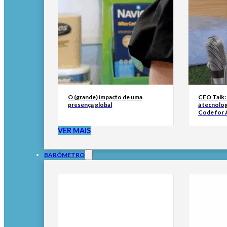
O (grande) impacto de uma
CEO Talk:
presença global
à tecnolog
Code for A
VER MAIS
BARÓMETRO