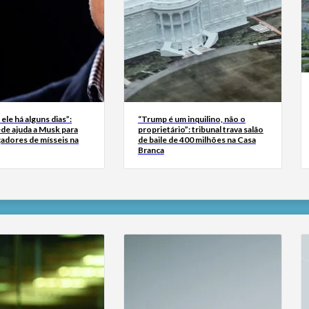
 ele há alguns dias”:
“Trump é um inquilino, não o
de ajuda a Musk para
proprietário”: tribunal trava salão
çadores de mísseis na
de baile de 400 milhões na Casa
Branca