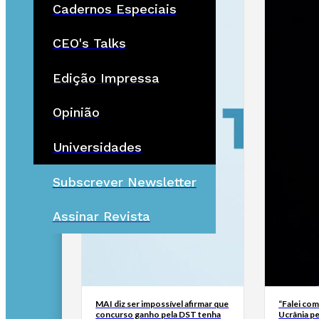
Cadernos Especiais
CEO's Talks
Edição Impressa
Opinião
Universidades
Subscrever Newsletter
Assinar Revista
MAI diz ser impossível afirmar que
“Falei com
concurso ganho pela DST tenha
Ucrânia pe