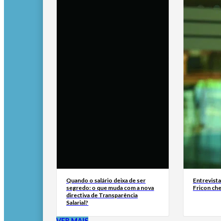
Quando o salário deixa de ser
Entrevist
segredo: o que muda com a nova
Fricon ch
directiva de Transparência
Salarial?
VER MAIS