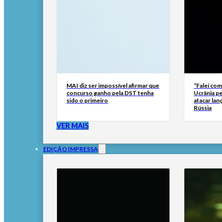
MAI diz ser impossível afirmar que
“Falei com
concurso ganho pela DST tenha
Ucrânia pe
sido o primeiro
atacar lan
Rússia
VER MAIS
EDIÇÃO IMPRESSA