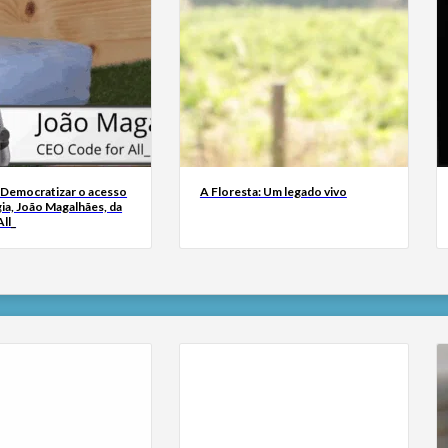
 Democratizar o acesso
A Floresta: Um legado vivo
ia, João Magalhães, da
ll_