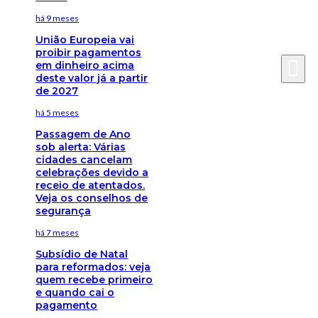
há 9 meses
União Europeia vai
proibir pagamentos
em dinheiro acima
deste valor já a partir
de 2027
há 5 meses
Passagem de Ano
sob alerta: Várias
cidades cancelam
celebrações devido a
receio de atentados.
Veja os conselhos de
segurança
há 7 meses
Subsídio de Natal
para reformados: veja
quem recebe primeiro
e quando cai o
pagamento