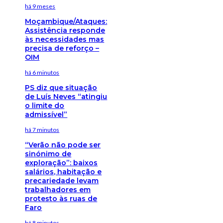
há 9 meses
Moçambique/Ataques:
Assistência responde
às necessidades mas
precisa de reforço –
OIM
há 6 minutos
PS diz que situação
de Luís Neves “atingiu
o limite do
admissível”
há 7 minutos
“Verão não pode ser
sinónimo de
exploração”: baixos
salários, habitação e
precariedade levam
trabalhadores em
protesto às ruas de
Faro
há 8 minutos