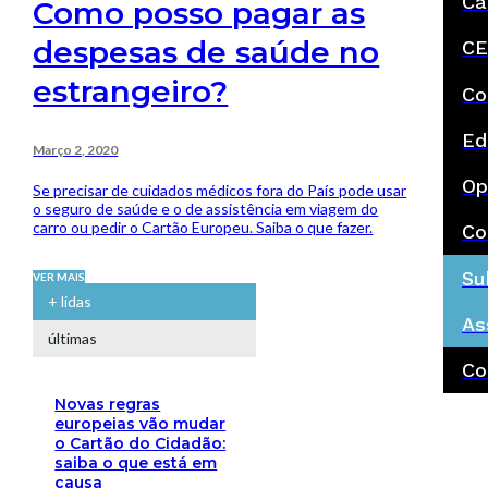
Ca
Como posso pagar as
despesas de saúde no
CE
estrangeiro?
Co
Ed
Março 2, 2020
Op
Se precisar de cuidados médicos fora do País pode usar
o seguro de saúde e o de assistência em viagem do
carro ou pedir o Cartão Europeu. Saiba o que fazer.
Co
Su
VER MAIS
+ lidas
As
últimas
Co
Novas regras
europeias vão mudar
o Cartão do Cidadão:
saiba o que está em
causa