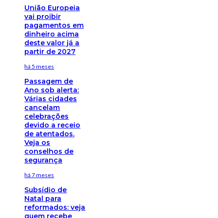
União Europeia
vai proibir
pagamentos em
dinheiro acima
deste valor já a
partir de 2027
há 5 meses
Passagem de
Ano sob alerta:
Várias cidades
cancelam
celebrações
devido a receio
de atentados.
Veja os
conselhos de
segurança
há 7 meses
Subsídio de
Natal para
reformados: veja
quem recebe