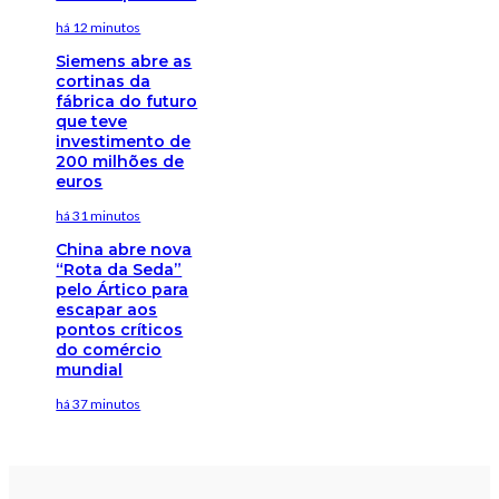
há 12 minutos
Siemens abre as
cortinas da
fábrica do futuro
que teve
investimento de
200 milhões de
euros
há 31 minutos
China abre nova
“Rota da Seda”
pelo Ártico para
escapar aos
pontos críticos
do comércio
mundial
há 37 minutos