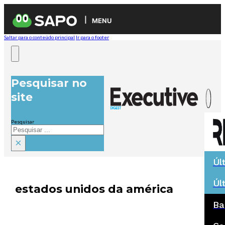
MENU
Saltar para o conteúdo principal
Ir para o footer
Pesquisar no
site
Pesquisar
×
Úl
Úl
estados unidos da américa
Ba