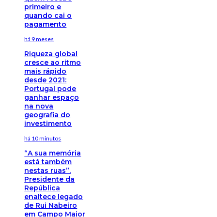
primeiro e
quando cai o
pagamento
há 9 meses
Riqueza global
cresce ao ritmo
mais rápido
desde 2021:
Portugal pode
ganhar espaço
na nova
geografia do
investimento
há 10 minutos
“A sua memória
está também
nestas ruas”.
Presidente da
República
enaltece legado
de Rui Nabeiro
em Campo Maior