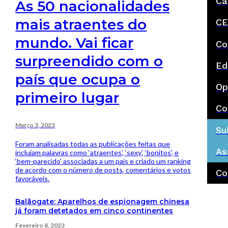
Ca
As 50 nacionalidades
mais atraentes do
CE
mundo. Vai ficar
Co
surpreendido com o
Ed
país que ocupa o
Op
primeiro lugar
Co
Março 3, 2023
Su
Foram analisadas todas as publicações feitas que
As
incluíam palavras como ‘atraentes’, ‘sexy’, ‘bonitos’, e
‘bem-parecido’ associadas a um país e criado um ranking
de acordo com o número de posts, comentários e votos
Co
favoráveis.
Balãogate: Aparelhos de espionagem chinesa
já foram detetados em cinco continentes
Fevereiro 8, 2023