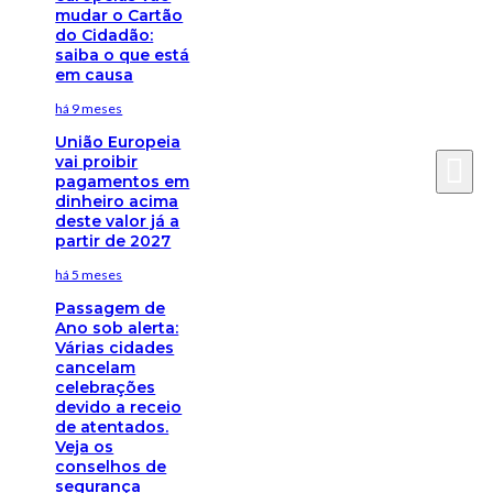
mudar o Cartão
do Cidadão:
saiba o que está
em causa
há 9 meses
União Europeia
vai proibir
pagamentos em
dinheiro acima
deste valor já a
partir de 2027
há 5 meses
Passagem de
Ano sob alerta:
Várias cidades
cancelam
celebrações
devido a receio
de atentados.
Veja os
conselhos de
segurança