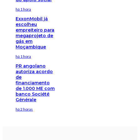
há 1 hora
ExxonMobil já
escolheu
empreiteiro para
megaprojeto de
gás em
Moçambique
há 1 hora
PR angolano
autoriza acordo
de
financiamento
de 1.000 ME com
banco Société
Générale
há 2 horas