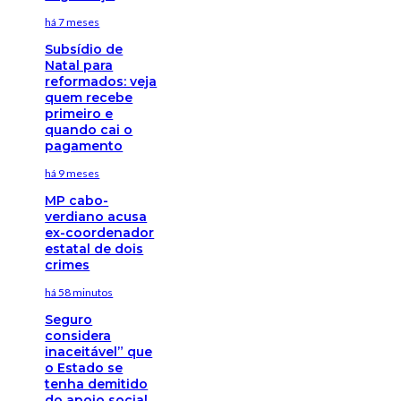
há 7 meses
Subsídio de
Natal para
reformados: veja
quem recebe
primeiro e
quando cai o
pagamento
há 9 meses
MP cabo-
verdiano acusa
ex-coordenador
estatal de dois
crimes
há 58 minutos
Seguro
considera
inaceitável” que
o Estado se
tenha demitido
do apoio social