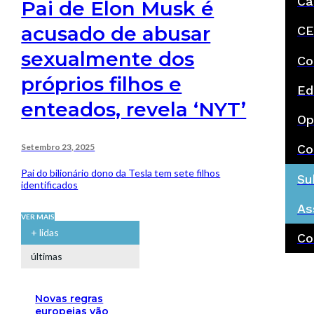
Ca
Pai de Elon Musk é
acusado de abusar
CE
sexualmente dos
Co
próprios filhos e
Ed
enteados, revela ‘NYT’
Op
Setembro 23, 2025
Co
Pai do bilionário dono da Tesla tem sete filhos
Su
identificados
As
VER MAIS
+ lidas
Co
últimas
Novas regras
europeias vão