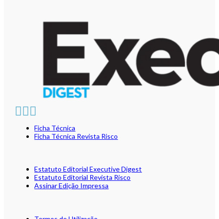
Ficha Técnica
Ficha Técnica Revista Risco
Estatuto Editorial Executive Digest
Estatuto Editorial Revista Risco
Assinar Edição Impressa
Termos de Utilização