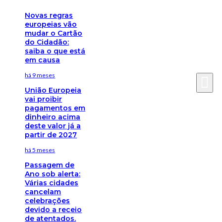
Novas regras
europeias vão
mudar o Cartão
do Cidadão:
saiba o que está
em causa
há 9 meses
União Europeia
vai proibir
pagamentos em
dinheiro acima
deste valor já a
partir de 2027
há 5 meses
Passagem de
Ano sob alerta:
Várias cidades
cancelam
celebrações
devido a receio
de atentados.