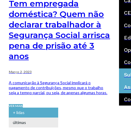
Ca
Tem empregada
doméstica? Quem não
CE
declarar trabalhador à
Co
Segurança Social arrisca
Ed
pena de prisão até 3
Op
anos
Co
Março 2, 2023
Su
A comunicação à Segurança Social implicará o
As
pagamento de contribuições, mesmo que o trabalho
seja a tempo parcial, ou seja, de apenas algumas horas.
Co
VER MAIS
+ lidas
últimas