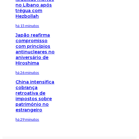
no Líbano após
trégua com
Hezbollah
há 15 minutos
Japão reafirma
compromisso
com princípios
antinucleares no
aniversário de
Hiroshima
há 26 minutos
China intensifica
cobrança
retroativa de
impostos sobre
património no
estrangeiro
há 29 minutos