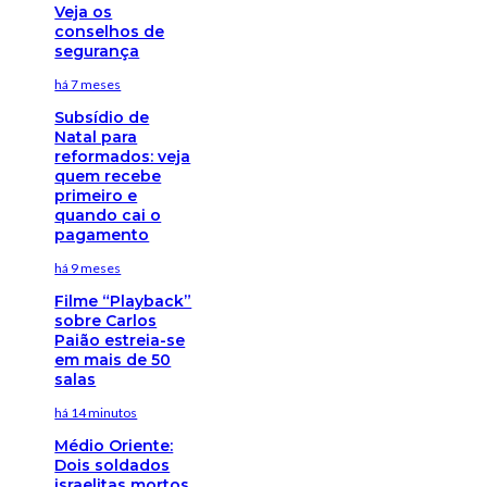
Veja os
conselhos de
segurança
há 7 meses
Subsídio de
Natal para
reformados: veja
quem recebe
primeiro e
quando cai o
pagamento
há 9 meses
Filme “Playback”
sobre Carlos
Paião estreia-se
em mais de 50
salas
há 14 minutos
Médio Oriente:
Dois soldados
israelitas mortos