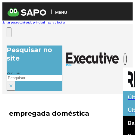
MENU
Saltar para o conteúdo principal
Ir para o footer
Pesquisar no
site
Pesquisar
×
Úl
Úl
empregada doméstica
Ba