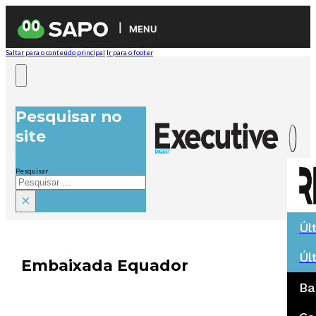
MENU
Saltar para o conteúdo principal
Ir para o footer
Pesquisar no
site
Pesquisar
×
Úl
Úl
Embaixada Equador
Ba