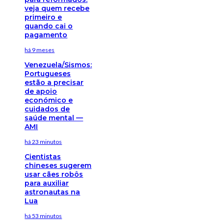
veja quem recebe
primeiro e
quando cai o
pagamento
há 9 meses
Venezuela/Sismos:
Portugueses
estão a precisar
de apoio
económico e
cuidados de
saúde mental —
AMI
há 23 minutos
Cientistas
chineses sugerem
usar cães robôs
para auxiliar
astronautas na
Lua
há 53 minutos