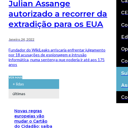
Ca
Julian Assange
autorizado a recorrer da
CE
extradição para os EUA
Co
Ed
Janeiro 24, 2022
Op
Fundador do WikiLeaks arriscaria enfrentar julgamento
por 18 acusações de espionagem e intrusão
informática, numa sentença que poderia ir até aos 175
Co
anos
Su
VER MAIS
+ lidas
As
últimas
Co
Novas regras
europeias vão
mudar o Cartão
do Cidadão: saiba