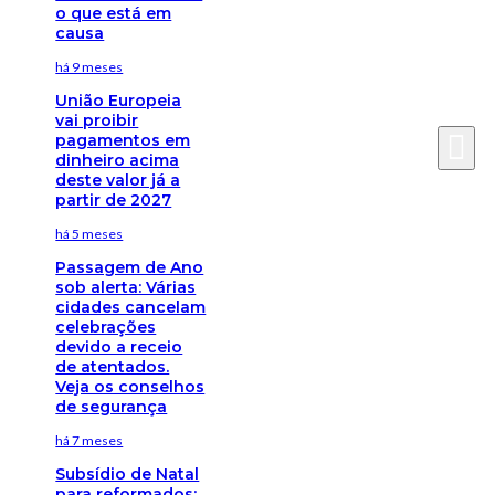
o que está em
causa
há 9 meses
União Europeia
vai proibir
pagamentos em
dinheiro acima
deste valor já a
partir de 2027
há 5 meses
Passagem de Ano
sob alerta: Várias
cidades cancelam
celebrações
devido a receio
de atentados.
Veja os conselhos
de segurança
há 7 meses
Subsídio de Natal
para reformados: