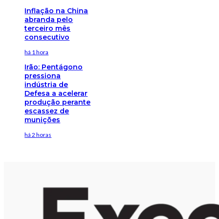
Inflação na China
abranda pelo
terceiro mês
consecutivo
há 1 hora
Irão: Pentágono
pressiona
indústria de
Defesa a acelerar
produção perante
escassez de
munições
há 2 horas