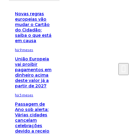
Novas regras
europeias vão
mudar o Cartão
do Cidadão:
saiba o que está
em causa
há 9 meses
União Europeia
vai proibir
pagamentos em
dinheiro acima
deste valor já a
partir de 2027
há 5 meses
Passagem de
Ano sob alerta:
Várias cidades
cancelam
celebrações
devido a receio