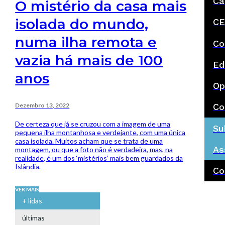
Ca
O mistério da casa mais
isolada do mundo,
CE
numa ilha remota e
Co
vazia há mais de 100
Ed
anos
Op
Dezembro 13, 2022
Co
De certeza que já se cruzou com a imagem de uma
Su
pequena ilha montanhosa e verdejante, com uma única
casa isolada. Muitos acham que se trata de uma
As
montagem, ou que a foto não é verdadeira, mas, na
realidade, é um dos ‘mistérios’ mais bem guardados da
Islândia.
Co
VER MAIS
+ lidas
últimas