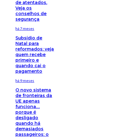
de atentados.
Veja os
conselhos de
segurança
há 7 meses
Subsídio de
Natal para
reformados: veja
quem recebe
primeiro e
quando cai o
pagamento
há 9 meses
O novo sistema
de fronteiras da
UE apenas
funciona…
porque é
desligado
quando há
demasiados
passageiros: o