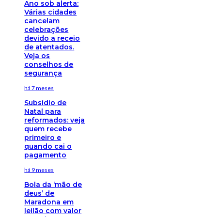
Ano sob alerta:
Várias cidades
cancelam
celebrações
devido a receio
de atentados.
Veja os
conselhos de
segurança
há 7 meses
Subsídio de
Natal para
reformados: veja
quem recebe
primeiro e
quando cai o
pagamento
há 9 meses
Bola da ‘mão de
deus’ de
Maradona em
leilão com valor