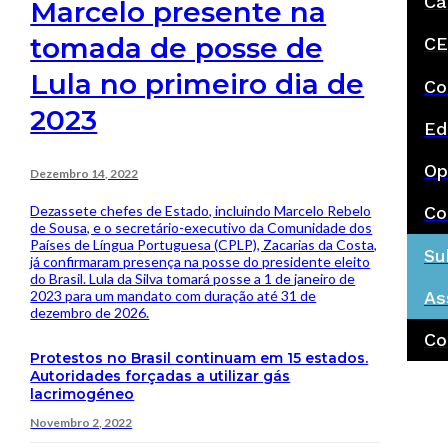
Ca
Marcelo presente na
tomada de posse de
CE
Lula no primeiro dia de
Co
2023
Ed
Op
Dezembro 14, 2022
Dezassete chefes de Estado, incluindo Marcelo Rebelo
Co
de Sousa, e o secretário-executivo da Comunidade dos
Países de Língua Portuguesa (CPLP), Zacarias da Costa,
Su
já confirmaram presença na posse do presidente eleito
do Brasil. Lula da Silva tomará posse a 1 de janeiro de
2023 para um mandato com duração até 31 de
As
dezembro de 2026.
Co
Protestos no Brasil continuam em 15 estados.
Autoridades forçadas a utilizar gás
lacrimogéneo
Novembro 2, 2022