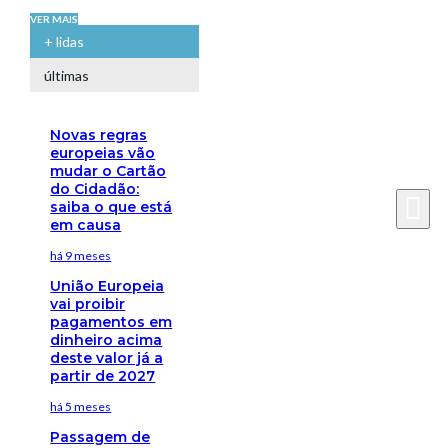
VER MAIS
+ lidas
últimas
Novas regras
europeias vão
mudar o Cartão
do Cidadão:
saiba o que está
em causa
há 9 meses
União Europeia
vai proibir
pagamentos em
dinheiro acima
deste valor já a
partir de 2027
há 5 meses
Passagem de