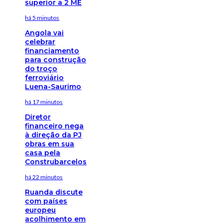
superior a 2 ME
há 5 minutos
Angola vai
celebrar
financiamento
para construção
do troço
ferroviário
Luena-Saurimo
há 17 minutos
Diretor
financeiro nega
à direção da PJ
obras em sua
casa pela
Construbarcelos
há 22 minutos
Ruanda discute
com países
europeu
acolhimento em