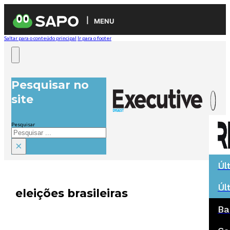
MENU
Saltar para o conteúdo principal
Ir para o footer
Pesquisar no
site
Pesquisar
×
Úl
Úl
eleições brasileiras
Ba