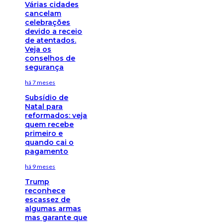
Várias cidades
cancelam
celebrações
devido a receio
de atentados.
Veja os
conselhos de
segurança
há 7 meses
Subsídio de
Natal para
reformados: veja
quem recebe
primeiro e
quando cai o
pagamento
há 9 meses
Trump
reconhece
escassez de
algumas armas
mas garante que