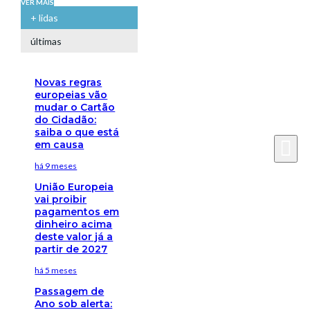
VER MAIS
+ lidas
últimas
Novas regras
europeias vão
mudar o Cartão
do Cidadão:
saiba o que está
em causa
há 9 meses
União Europeia
vai proibir
pagamentos em
dinheiro acima
deste valor já a
partir de 2027
há 5 meses
Passagem de
Ano sob alerta: