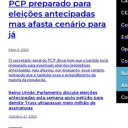
Ca
PCP preparado para
eleições antecipadas
CE
mas afasta cenário para
Co
já
Ed
Op
Maio 4, 2023
O secretário-geral do PCP disse hoje que o partido está
Co
preparado para eventuais eleições legislativas
antecipadas, mas afastou, por enquanto, esse cenário,
Su
opinando que é também esse o entendimento da
maioria da população.
As
Reino Unido: Parlamento discute eleições
Co
antecipadas esta semana após petição para
demitir Truss ultrapassar meio milhão de
assinaturas
Outubro 17, 2022