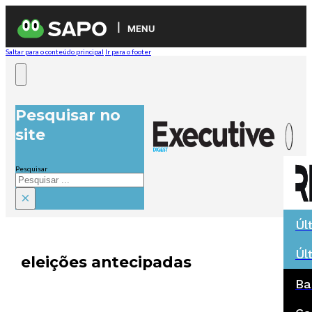
MENU
Saltar para o conteúdo principal
Ir para o footer
Pesquisar no
site
Pesquisar
×
Úl
Úl
eleições antecipadas
Ba