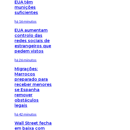
EUA têm
munições
suficientes
há 16 minutos
EUA aumentam
controlo das
redes sociais de
estrangeiros que
pedem vistos
há 26 minutos
Migrações:
Marrocos
preparado para
receber menores
se Espanha
remover
obstáculos
legais
há 42 minutos
Wall Street fecha
em baixa com