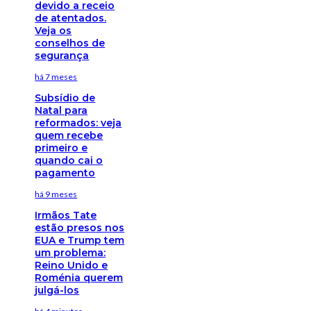
devido a receio
de atentados.
Veja os
conselhos de
segurança
há 7 meses
Subsídio de
Natal para
reformados: veja
quem recebe
primeiro e
quando cai o
pagamento
há 9 meses
Irmãos Tate
estão presos nos
EUA e Trump tem
um problema:
Reino Unido e
Roménia querem
julgá-los