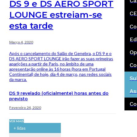
Ca
DS 9 e DS AERO SPORT
LOUNGE estreiam-se
CE
esta tarde
Co
Ed
Março 4, 2020
Op
Após o cancelamento do Salão de Genebra, o DS 9 e o
DS AERO SPORT LOUNGE irão fazer as suas primeiras
aparições a partir de Paris, no âmbito de uma
Co
apresentação online às 16 horas (hora em Portugal
Continental) de hoje, dia 4 de março, nas redes sociais
Su
da marca.
As
DS 9 revelado (oficialmente) horas antes do
previsto
Co
Fevereiro 24, 2020
VER MAIS
+ lidas