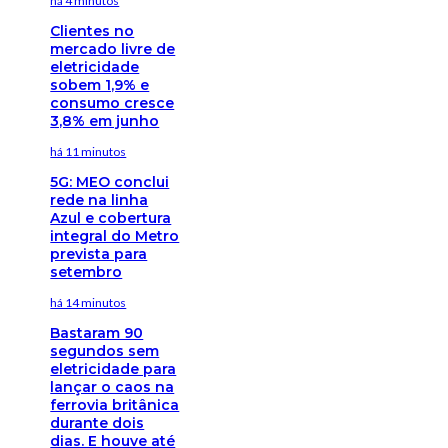
há 4 minutos
Clientes no
mercado livre de
eletricidade
sobem 1,9% e
consumo cresce
3,8% em junho
há 11 minutos
5G: MEO conclui
rede na linha
Azul e cobertura
integral do Metro
prevista para
setembro
há 14 minutos
Bastaram 90
segundos sem
eletricidade para
lançar o caos na
ferrovia britânica
durante dois
dias. E houve até