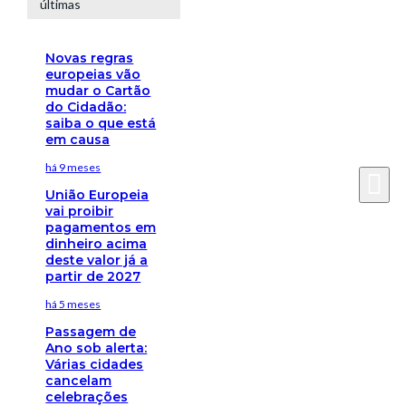
últimas
Novas regras
europeias vão
mudar o Cartão
do Cidadão:
saiba o que está
em causa
há 9 meses
União Europeia
vai proibir
pagamentos em
dinheiro acima
deste valor já a
partir de 2027
há 5 meses
Passagem de
Ano sob alerta:
Várias cidades
cancelam
celebrações