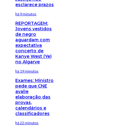
esclarece prazos
há 9 minutos
REPORTAGEM:
Jovens vestidos
de negro
aguardam com
expectativa
concerto de
Kanye West (Ye)
no Algarve
há 19 minutos
Exames: Ministro
pede que CNE
avalie
elaboração das
provas,
calendários e
classificadores
há 22 minutos