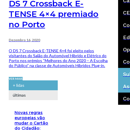
Ca
DS 7 Crossback E-
TENSE 4×4 premiado
CE
no Porto
Co
Ed
Dezembro 16, 2020
Op
O DS 7 Crossback E-TENSE 4×4 foi eleito pelos
visitantes do Salão do Automóvel Híbrido e Elétrico do
Porto nos prémios “Melhores do Ano 2020 – A Escolha
Co
do Público” na classe de Automóveis Híbridos Plug-in.
Su
VER MAIS
+ lidas
As
últimas
Co
Novas regras
europeias vão
mudar o Cartão
do Cidadão: