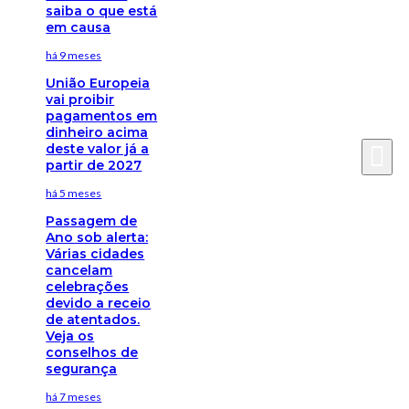
saiba o que está
em causa
há 9 meses
União Europeia
vai proibir
pagamentos em
dinheiro acima
deste valor já a
partir de 2027
há 5 meses
Passagem de
Ano sob alerta:
Várias cidades
cancelam
celebrações
devido a receio
de atentados.
Veja os
conselhos de
segurança
há 7 meses