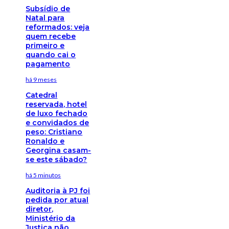
Subsídio de
Natal para
reformados: veja
quem recebe
primeiro e
quando cai o
pagamento
há 9 meses
Catedral
reservada, hotel
de luxo fechado
e convidados de
peso: Cristiano
Ronaldo e
Georgina casam-
se este sábado?
há 5 minutos
Auditoria à PJ foi
pedida por atual
diretor,
Ministério da
Justiça não