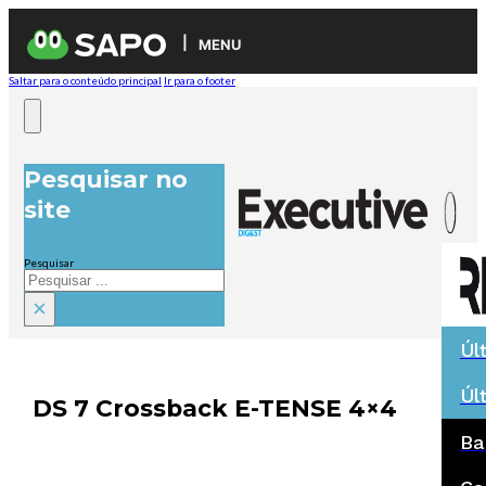
MENU
Saltar para o conteúdo principal
Ir para o footer
Pesquisar no
site
Pesquisar
×
Úl
Úl
DS 7 Crossback E-TENSE 4×4
Ba