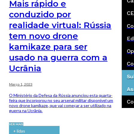
Ca
Mais rápido e
conduzido por
CE
realidade virtual: Rússia
Co
tem novo drone
Ed
kamikaze para ser
Op
usado na guerra com a
Co
Ucrânia
Su
Março 1, 2023
As
O Ministério da Defesa da Rússia anunciou esta quarta-
feira que incorporou no seu arsenal militar disponível um
Co
novo drone kamikaze, que vai começar a ser utilizado na
guerra na Ucrânia.
VER MAIS
+ lidas