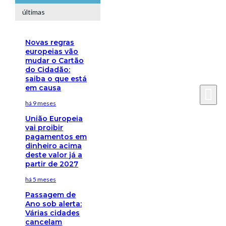
últimas
Novas regras
europeias vão
mudar o Cartão
do Cidadão:
saiba o que está
em causa
há 9 meses
União Europeia
vai proibir
pagamentos em
dinheiro acima
deste valor já a
partir de 2027
há 5 meses
Passagem de
Ano sob alerta:
Várias cidades
cancelam