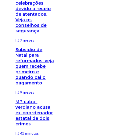
celebrações
devido a receio
de atentados.
Veja os
conselhos de
segurança
há 7 meses
Subsídio de
Natal para
reformados: veja
quem recebe
primeiro e
quando cai o
pagamento
há 9 meses
MP cabo-
verdiano acusa
ex-coordenador
estatal de dois
crimes
há 45 minutos