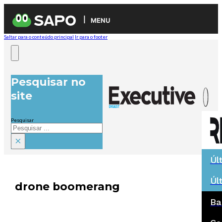
MENU
Saltar para o conteúdo principal
Ir para o footer
Pesquisar no
site
Pesquisar
×
Úl
Úl
drone boomerang
Ba