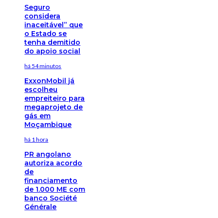
Seguro
considera
inaceitável” que
o Estado se
tenha demitido
do apoio social
há 54 minutos
ExxonMobil já
escolheu
empreiteiro para
megaprojeto de
gás em
Moçambique
há 1 hora
PR angolano
autoriza acordo
de
financiamento
de 1.000 ME com
banco Société
Générale