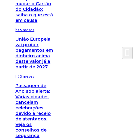
mudar o Cartão
do Cidadão:
saiba o que está
em causa
há 9 meses
União Europeia
vai proibir
pagamentos em
dinheiro acima
deste valor já a
partir de 2027
há 5 meses
Passagem de
Ano sob alerta:
Várias cidades
cancelam
celebrações
devido a receio
de atentados.
Veja os
conselhos de
segurança