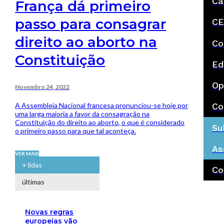
Ca
França dá primeiro
passo para consagrar
CE
direito ao aborto na
Co
Constituição
Ed
Op
Novembro 24, 2022
A Assembleia Nacional francesa pronunciou-se hoje por
Co
uma larga maioria a favor da consagração na
Constituição do direito ao aborto, o que é considerado
Su
o primeiro passo para que tal aconteça.
As
VER MAIS
+ lidas
Co
últimas
Novas regras
europeias vão