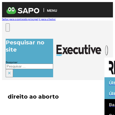
MENU
Saltar para o conteúdo principal
Ir para o footer
Pesquisar no
site
Pesquisar
×
Úl
Úl
direito ao aborto
Ba