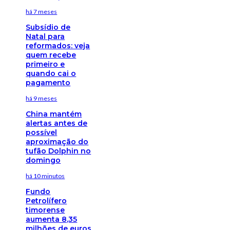
há 7 meses
Subsídio de
Natal para
reformados: veja
quem recebe
primeiro e
quando cai o
pagamento
há 9 meses
China mantém
alertas antes de
possível
aproximação do
tufão Dolphin no
domingo
há 10 minutos
Fundo
Petrolífero
timorense
aumenta 8,35
milhões de euros