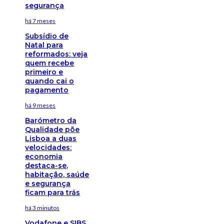
segurança
há 7 meses
Subsídio de
Natal para
reformados: veja
quem recebe
primeiro e
quando cai o
pagamento
há 9 meses
Barómetro da
Qualidade põe
Lisboa a duas
velocidades:
economia
destaca-se,
habitação, saúde
e segurança
ficam para trás
há 3 minutos
Vodafone e SIBS