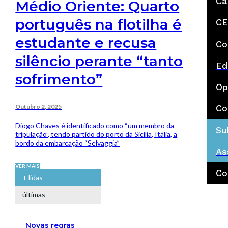
Ca
Médio Oriente: Quarto
português na flotilha é
CE
estudante e recusa
Co
silêncio perante “tanto
Ed
sofrimento”
Op
Outubro 2, 2025
Co
Diogo Chaves é identificado como “um membro da
Su
tripulação”, tendo partido do porto da Sicília, Itália, a
bordo da embarcação “Selvaggia”
As
VER MAIS
Co
+ lidas
últimas
Novas regras