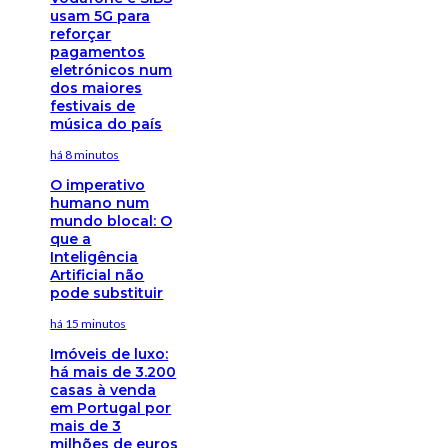
usam 5G para
reforçar
pagamentos
eletrónicos num
dos maiores
festivais de
música do país
há 8 minutos
O imperativo
humano num
mundo blocal: O
que a
Inteligência
Artificial não
pode substituir
há 15 minutos
Imóveis de luxo:
há mais de 3.200
casas à venda
em Portugal por
mais de 3
milhões de euros