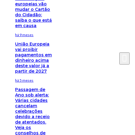
europeias vão
mudar o Cartão
do Cidadão:
saiba o que está
em causa
há 9 meses
União Europeia
vai proibir
pagamentos em
dinheiro acima
deste valor já a
partir de 2027
há 5 meses
Passagem de
Ano sob alerta:
Várias cidades
cancelam
celebrações
devido a receio
de atentados.
Veja os
conselhos de