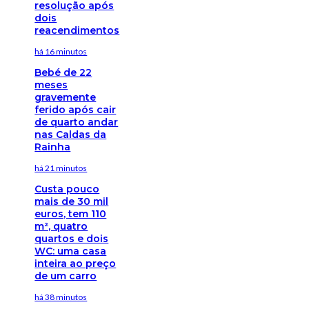
resolução após
dois
reacendimentos
há 16 minutos
Bebé de 22
meses
gravemente
ferido após cair
de quarto andar
nas Caldas da
Rainha
há 21 minutos
Custa pouco
mais de 30 mil
euros, tem 110
m², quatro
quartos e dois
WC: uma casa
inteira ao preço
de um carro
há 38 minutos