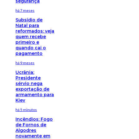
segurança
há 7 meses
Subsídio de
Natal para
reformados: veja
quem recebe
primeiro e
quando cai o
pagamento
há 9 meses
Ucrânia:
Presidente
sérvio nega
exportação de
armamento para
Kiev
há 5 minutos
Incêndios: Fogo
de Fornos de
Algodres
novamente em