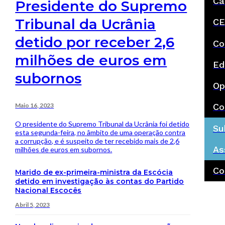
Ca
Presidente do Supremo
Tribunal da Ucrânia
CE
detido por receber 2,6
Co
milhões de euros em
Ed
subornos
Op
Maio 16, 2023
Co
O presidente do Supremo Tribunal da Ucrânia foi detido
Su
esta segunda-feira, no âmbito de uma operação contra
a corrupção, e é suspeito de ter recebido mais de 2,6
As
milhões de euros em subornos.
Co
Marido de ex-primeira-ministra da Escócia
detido em investigação às contas do Partido
Nacional Escocês
Abril 5, 2023