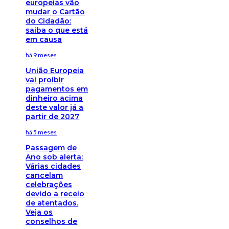
europeias vão
mudar o Cartão
do Cidadão:
saiba o que está
em causa
há 9 meses
União Europeia
vai proibir
pagamentos em
dinheiro acima
deste valor já a
partir de 2027
há 5 meses
Passagem de
Ano sob alerta:
Várias cidades
cancelam
celebrações
devido a receio
de atentados.
Veja os
conselhos de