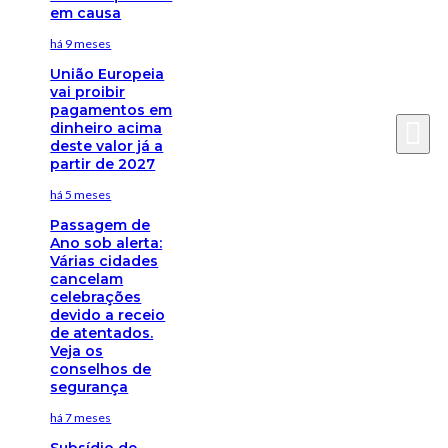
em causa
há 9 meses
União Europeia
vai proibir
pagamentos em
dinheiro acima
deste valor já a
partir de 2027
há 5 meses
Passagem de
Ano sob alerta:
Várias cidades
cancelam
celebrações
devido a receio
de atentados.
Veja os
conselhos de
segurança
há 7 meses
Subsídio de