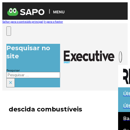
MENU
Saltar para o conteúdo principal
Ir para o footer
Pesquisar no
site
Pesquisar
×
Úl
Úl
descida combustíveis
Ba