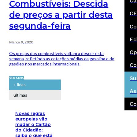
Ca
Combustíveis: Descida
de preços a partir desta
CE
segunda-feira
Co
Ed
Março 9, 2020
Op
Os preços dos combustíveis voltam a descer esta
semana, refletindo as cotações médias da gasolina e do
gasóleo nos mercados internacionais.
Co
Su
VER MAIS
+ lidas
As
últimas
Co
Novas regras
europeias vão
mudar o Cartão
do Cidadão:
saiba o que está