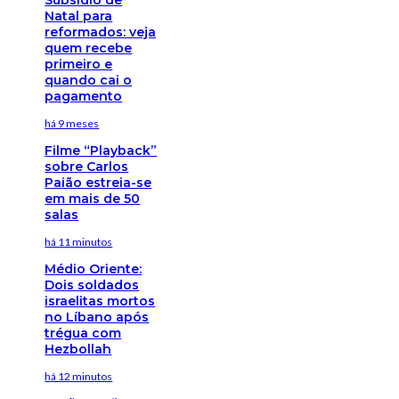
Natal para
reformados: veja
quem recebe
primeiro e
quando cai o
pagamento
há 9 meses
Filme “Playback”
sobre Carlos
Paião estreia-se
em mais de 50
salas
há 11 minutos
Médio Oriente:
Dois soldados
israelitas mortos
no Líbano após
trégua com
Hezbollah
há 12 minutos