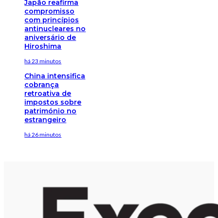
Japão reafirma
compromisso
com princípios
antinucleares no
aniversário de
Hiroshima
há 23 minutos
China intensifica
cobrança
retroativa de
impostos sobre
património no
estrangeiro
há 26 minutos