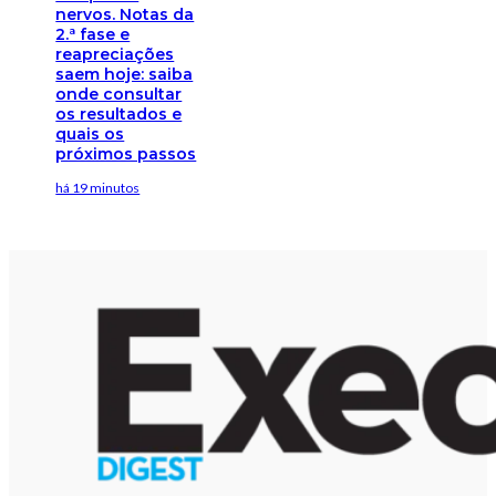
nervos. Notas da
2.ª fase e
reapreciações
saem hoje: saiba
onde consultar
os resultados e
quais os
próximos passos
há 19 minutos