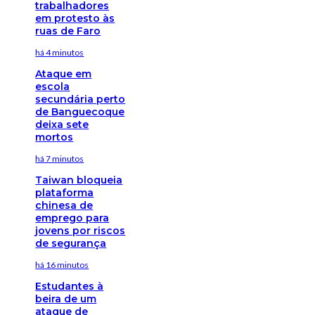
trabalhadores
em protesto às
ruas de Faro
há 4 minutos
Ataque em
escola
secundária perto
de Banguecoque
deixa sete
mortos
há 7 minutos
Taiwan bloqueia
plataforma
chinesa de
emprego para
jovens por riscos
de segurança
há 16 minutos
Estudantes à
beira de um
ataque de