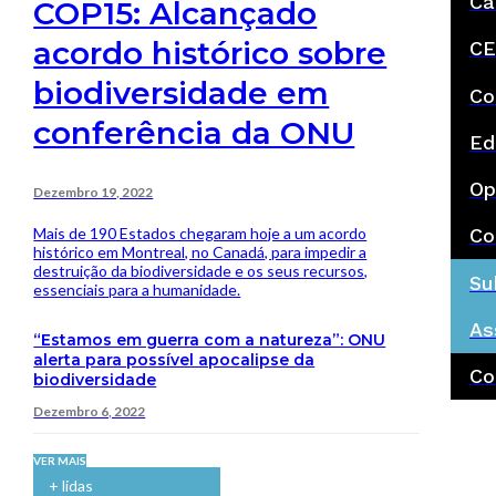
Ca
COP15: Alcançado
acordo histórico sobre
CE
biodiversidade em
Co
conferência da ONU
Ed
Op
Dezembro 19, 2022
Mais de 190 Estados chegaram hoje a um acordo
Co
histórico em Montreal, no Canadá, para impedir a
destruição da biodiversidade e os seus recursos,
Su
essenciais para a humanidade.
As
“Estamos em guerra com a natureza”: ONU
alerta para possível apocalipse da
Co
biodiversidade
Dezembro 6, 2022
VER MAIS
+ lidas