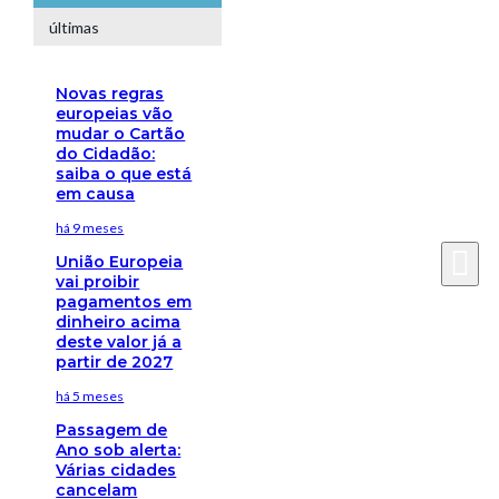
últimas
Novas regras
europeias vão
mudar o Cartão
do Cidadão:
saiba o que está
em causa
há 9 meses
União Europeia
vai proibir
pagamentos em
dinheiro acima
deste valor já a
partir de 2027
há 5 meses
Passagem de
Ano sob alerta:
Várias cidades
cancelam