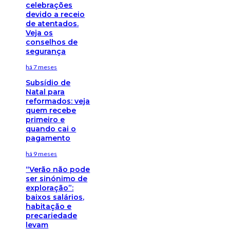
celebrações
devido a receio
de atentados.
Veja os
conselhos de
segurança
há 7 meses
Subsídio de
Natal para
reformados: veja
quem recebe
primeiro e
quando cai o
pagamento
há 9 meses
“Verão não pode
ser sinónimo de
exploração”:
baixos salários,
habitação e
precariedade
levam