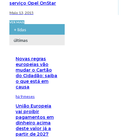
serviço Opel OnStar
Maio 13, 2015
VER MAIS
+ lidas
últimas
Novas regras
europeias vão
mudar o Cartão
do Cidadão: saiba
o que está em
causa
há 9 meses
União Europeia
vai proibir
pagamentos em
dinheiro acima
deste valor já a
partir de 2027