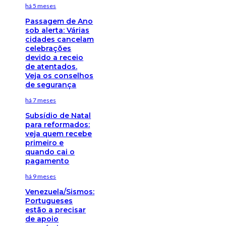
há 5 meses
Passagem de Ano
sob alerta: Várias
cidades cancelam
celebrações
devido a receio
de atentados.
Veja os conselhos
de segurança
há 7 meses
Subsídio de Natal
para reformados:
veja quem recebe
primeiro e
quando cai o
pagamento
há 9 meses
Venezuela/Sismos:
Portugueses
estão a precisar
de apoio