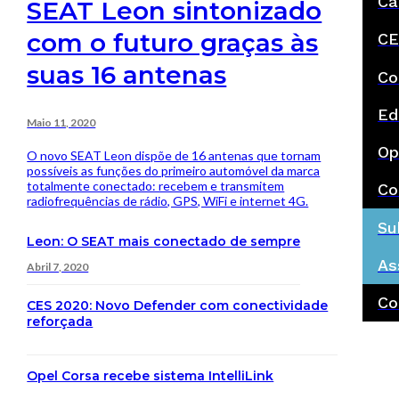
Ca
SEAT Leon sintonizado
com o futuro graças às
CE
suas 16 antenas
Co
Ed
Maio 11, 2020
Op
O novo SEAT Leon dispõe de 16 antenas que tornam
possíveis as funções do primeiro automóvel da marca
totalmente conectado: recebem e transmitem
Co
radiofrequências de rádio, GPS, WiFi e internet 4G.
Su
Leon: O SEAT mais conectado de sempre
As
Abril 7, 2020
Co
CES 2020: Novo Defender com conectividade
reforçada
Opel Corsa recebe sistema IntelliLink