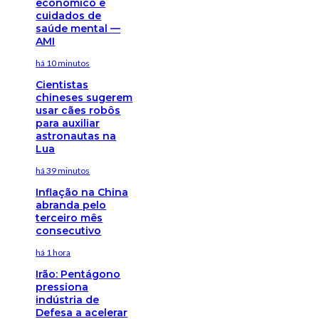
económico e
cuidados de
saúde mental —
AMI
há 10 minutos
Cientistas
chineses sugerem
usar cães robôs
para auxiliar
astronautas na
Lua
há 39 minutos
Inflação na China
abranda pelo
terceiro mês
consecutivo
há 1 hora
Irão: Pentágono
pressiona
indústria de
Defesa a acelerar