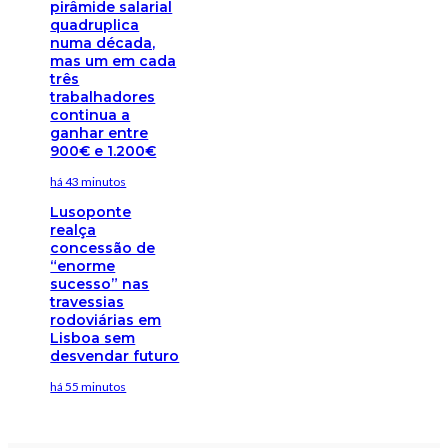
pirâmide salarial
quadruplica
numa década,
mas um em cada
três
trabalhadores
continua a
ganhar entre
900€ e 1.200€
há 43 minutos
Lusoponte
realça
concessão de
“enorme
sucesso” nas
travessias
rodoviárias em
Lisboa sem
desvendar futuro
há 55 minutos