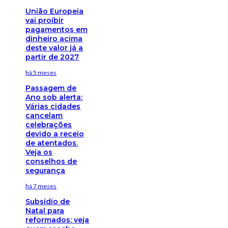
União Europeia
vai proibir
pagamentos em
dinheiro acima
deste valor já a
partir de 2027
há 5 meses
Passagem de
Ano sob alerta:
Várias cidades
cancelam
celebrações
devido a receio
de atentados.
Veja os
conselhos de
segurança
há 7 meses
Subsídio de
Natal para
reformados: veja