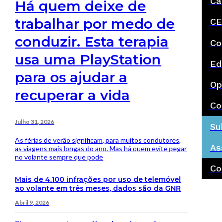
Ca
Há quem deixe de
trabalhar por medo de
CE
conduzir. Esta terapia
Co
usa uma PlayStation
Ed
para os ajudar a
Op
recuperar a vida
Co
Julho 31, 2026
Su
As férias de verão significam, para muitos condutores,
As
as viagens mais longas do ano. Mas há quem evite pegar
no volante sempre que pode
Co
Mais de 4.100 infrações por uso de telemóvel
ao volante em três meses, dados são da GNR
Abril 9, 2026