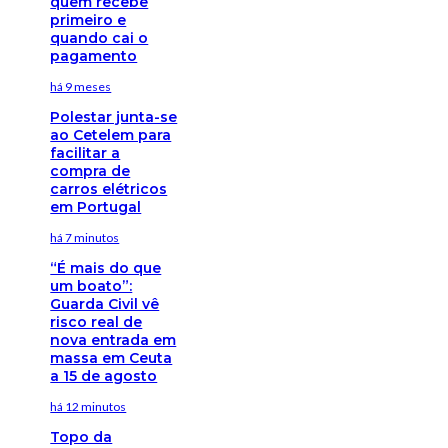
quem recebe
primeiro e
quando cai o
pagamento
há 9 meses
Polestar junta-se
ao Cetelem para
facilitar a
compra de
carros elétricos
em Portugal
há 7 minutos
“É mais do que
um boato”:
Guarda Civil vê
risco real de
nova entrada em
massa em Ceuta
a 15 de agosto
há 12 minutos
Topo da