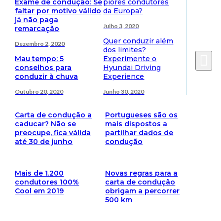
Exame de condução: Se
piores condutores
faltar por motivo válido
da Europa?
já não paga
Julho 3, 2020
remarcação
Quer conduzir além
Dezembro 2, 2020
dos limites?
Mau tempo: 5
Experimente o
conselhos para
Hyundai Driving
conduzir à chuva
Experience
Outubro 20, 2020
Junho 30, 2020
Carta de condução a
Portugueses são os
caducar? Não se
mais dispostos a
preocupe, fica válida
partilhar dados de
até 30 de junho
condução
Mais de 1.200
Novas regras para a
condutores 100%
carta de condução
Cool em 2019
obrigam a percorrer
500 km