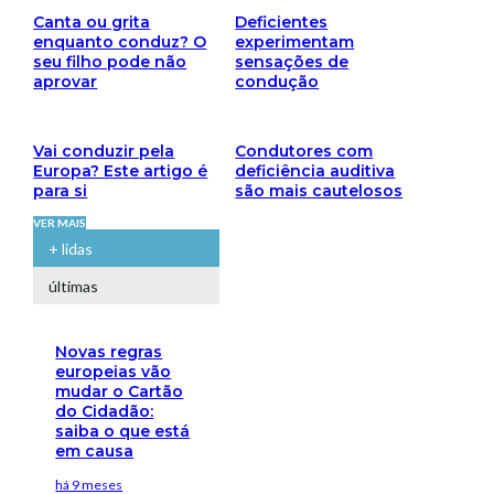
Canta ou grita
Deficientes
enquanto conduz? O
experimentam
seu filho pode não
sensações de
aprovar
condução
Vai conduzir pela
Condutores com
Europa? Este artigo é
deficiência auditiva
para si
são mais cautelosos
VER MAIS
+ lidas
últimas
Novas regras
europeias vão
mudar o Cartão
do Cidadão:
saiba o que está
em causa
há 9 meses