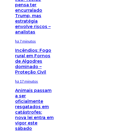
pensa ter
encurralado
Trump, mas
estratégia
envolve riscos –
analistas
há 7 minutos
Incêndios: Fogo
rural em Fornos
de Algodres
dominado –
Proteção Civil
há 17 minutos
Animais passam
a ser
oficialmente
resgatados em
catástrofes:
nova lei entra em
vigor este
sábado