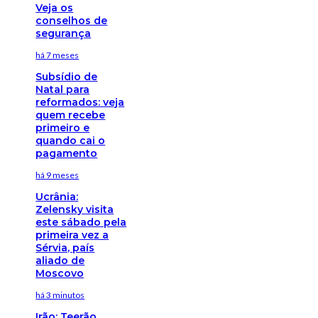
Veja os
conselhos de
segurança
há 7 meses
Subsídio de
Natal para
reformados: veja
quem recebe
primeiro e
quando cai o
pagamento
há 9 meses
Ucrânia:
Zelensky visita
este sábado pela
primeira vez a
Sérvia, país
aliado de
Moscovo
há 3 minutos
Irão: Teerão