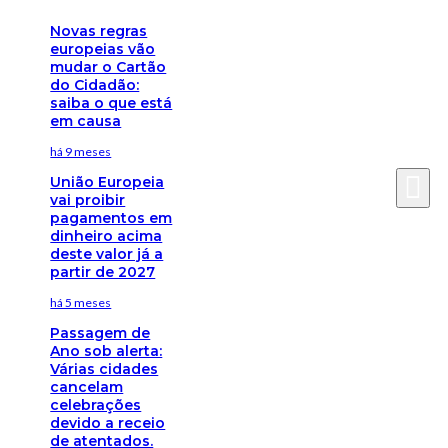
Novas regras
europeias vão
mudar o Cartão
do Cidadão:
saiba o que está
em causa
há 9 meses
União Europeia
vai proibir
pagamentos em
dinheiro acima
deste valor já a
partir de 2027
há 5 meses
Passagem de
Ano sob alerta:
Várias cidades
cancelam
celebrações
devido a receio
de atentados.