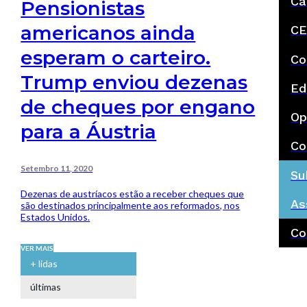
Ca
Pensionistas
americanos ainda
CE
esperam o carteiro.
Co
Trump enviou dezenas
Ed
de cheques por engano
Op
para a Áustria
Co
Setembro 11, 2020
Su
Dezenas de austríacos estão a receber cheques que
As
são destinados principalmente aos reformados, nos
Estados Unidos.
Co
VER MAIS
+ lidas
últimas