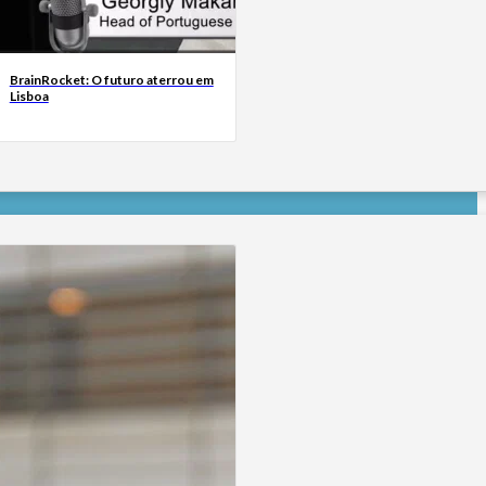
BrainRocket: O futuro aterrou em
Lisboa