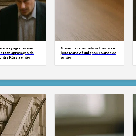
Zelensky agradece ao
Governo venezuelano liberta ex-
s EUA aprovação de
juíza Maria Afiuni após 16 anos de
ntra Rússia e Irão
prisão