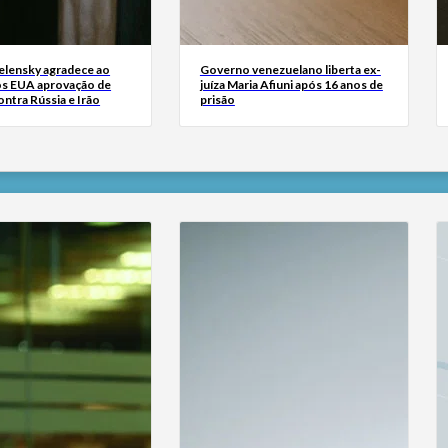
Zelensky agradece ao
Governo venezuelano liberta ex-
s EUA aprovação de
juíza Maria Afiuni após 16 anos de
ntra Rússia e Irão
prisão