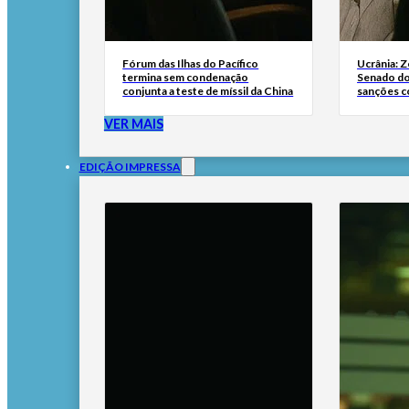
Fórum das Ilhas do Pacífico
Ucrânia: 
termina sem condenação
Senado do
conjunta a teste de míssil da China
sanções co
VER MAIS
EDIÇÃO IMPRESSA