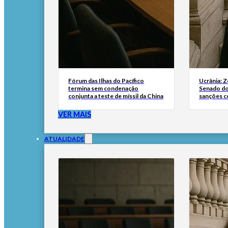
Fórum das Ilhas do Pacífico
Ucrânia: 
termina sem condenação
Senado do
conjunta a teste de míssil da China
sanções co
VER MAIS
ATUALIDADE