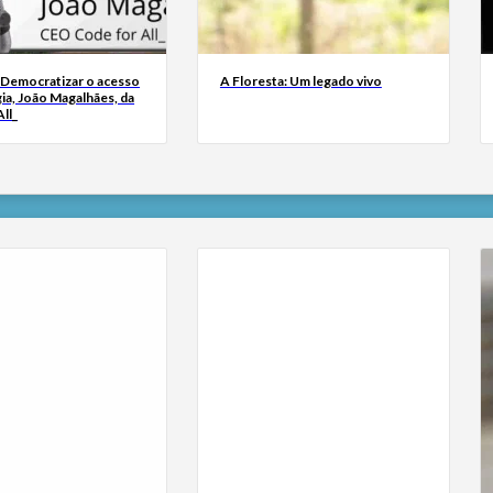
 Democratizar o acesso
A Floresta: Um legado vivo
ia, João Magalhães, da
ll_