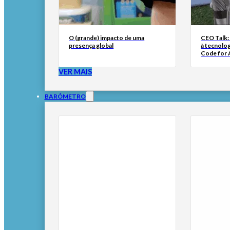
O (grande) impacto de uma
CEO Talk:
presença global
à tecnolog
Code for A
VER MAIS
BARÓMETRO