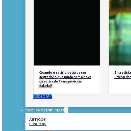
Quando o salário deixa de ser
Entrevist
segredo: o que muda com a nova
Fricon ch
directiva de Transparência
Salarial?
VER MAIS
CADERNOS ESPECIAIS
ARTIGOS
E-PAPERS