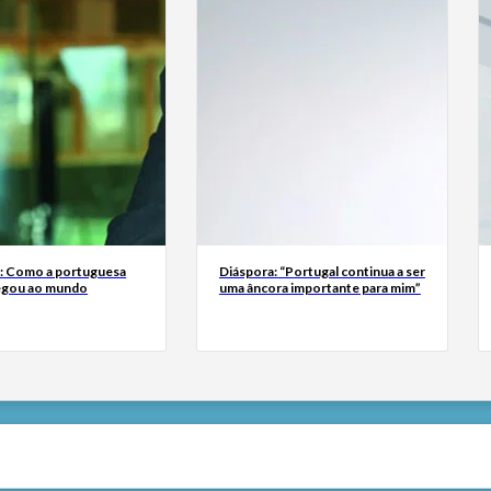
a: Como a portuguesa
Diáspora: “Portugal continua a ser
egou ao mundo
uma âncora importante para mim”