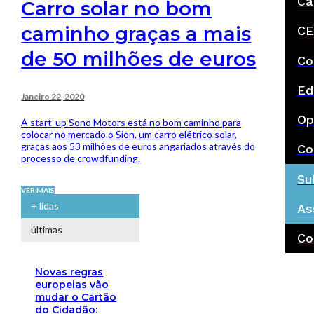
Ca
Carro solar no bom
caminho graças a mais
CE
de 50 milhões de euros
Co
Ed
Janeiro 22, 2020
Op
A start-up Sono Motors está no bom caminho para
colocar no mercado o Sion, um carro elétrico solar,
graças aos 53 milhões de euros angariados através do
Co
processo de crowdfunding.
Su
VER MAIS
+ lidas
As
últimas
Co
Novas regras
europeias vão
mudar o Cartão
do Cidadão: