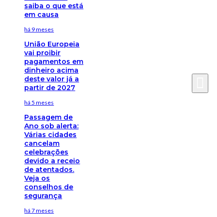
saiba o que está
em causa
há 9 meses
União Europeia
vai proibir
pagamentos em
dinheiro acima
deste valor já a
partir de 2027
há 5 meses
Passagem de
Ano sob alerta:
Várias cidades
cancelam
celebrações
devido a receio
de atentados.
Veja os
conselhos de
segurança
há 7 meses