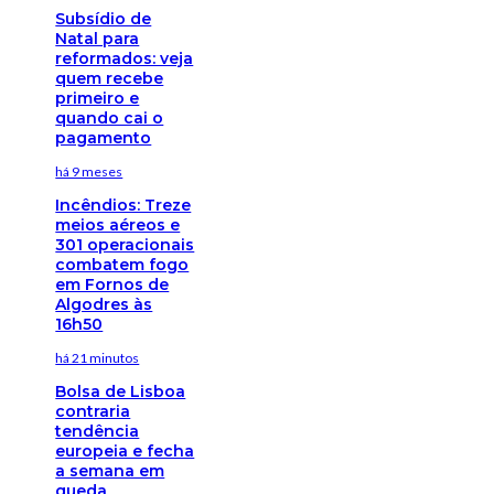
Subsídio de
Natal para
reformados: veja
quem recebe
primeiro e
quando cai o
pagamento
há 9 meses
Incêndios: Treze
meios aéreos e
301 operacionais
combatem fogo
em Fornos de
Algodres às
16h50
há 21 minutos
Bolsa de Lisboa
contraria
tendência
europeia e fecha
a semana em
queda