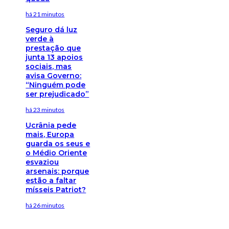
há 21 minutos
Seguro dá luz
verde à
prestação que
junta 13 apoios
sociais, mas
avisa Governo:
“Ninguém pode
ser prejudicado”
há 23 minutos
Ucrânia pede
mais, Europa
guarda os seus e
o Médio Oriente
esvaziou
arsenais: porque
estão a faltar
mísseis Patriot?
há 26 minutos