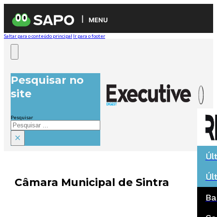
MENU
Saltar para o conteúdo principal
Ir para o footer
Pesquisar no
site
Pesquisar
×
Úl
Úl
Câmara Municipal de Sintra
Ba