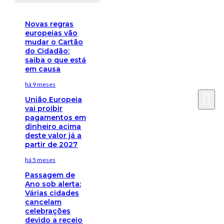
Novas regras
europeias vão
mudar o Cartão
do Cidadão:
saiba o que está
em causa
há 9 meses
União Europeia
vai proibir
pagamentos em
dinheiro acima
deste valor já a
partir de 2027
há 5 meses
Passagem de
Ano sob alerta:
Várias cidades
cancelam
celebrações
devido a receio