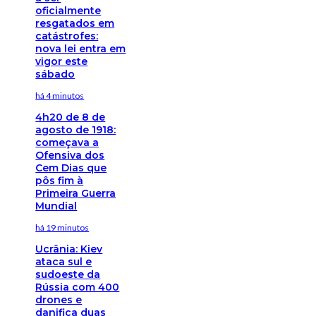
oficialmente
resgatados em
catástrofes:
nova lei entra em
vigor este
sábado
há 4 minutos
4h20 de 8 de
agosto de 1918:
começava a
Ofensiva dos
Cem Dias que
pôs fim à
Primeira Guerra
Mundial
há 19 minutos
Ucrânia: Kiev
ataca sul e
sudoeste da
Rússia com 400
drones e
danifica duas