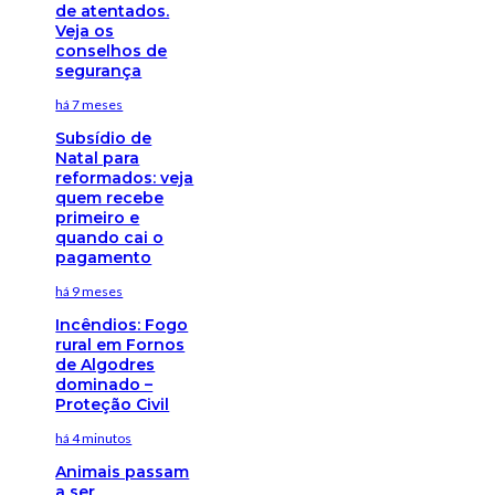
de atentados.
Veja os
conselhos de
segurança
há 7 meses
Subsídio de
Natal para
reformados: veja
quem recebe
primeiro e
quando cai o
pagamento
há 9 meses
Incêndios: Fogo
rural em Fornos
de Algodres
dominado –
Proteção Civil
há 4 minutos
Animais passam
a ser