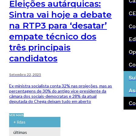
Ca
Eleições autárquicas:
Sintra vai hoje a debate
CE
na RTP3 para ‘desatar’
Co
empate técnico dos
Ed
três principais
Op
candidatos
Co
Setembro 22, 2025
Su
Ex-ministra socialista conta 32% nas projeções, mas as
As
percentagens de 30% do antigo vice-presidente da
câmara dos sociais-democratas e 28% da atual
deputada do Chega deixam tudo em aberto
Co
VER MAIS
+ lidas
últimas